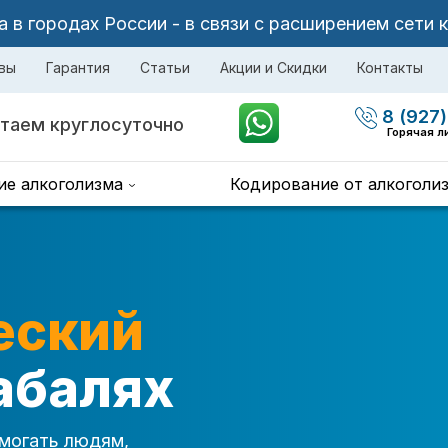
в городах России - в связи с расширением сети 
вы
Гарантия
Статьи
Акции и Скидки
Контакты
8 (927)
таем круглосуточно
Горячая л
ие алкоголизма
Кодирование от алкоголи
еский
абалях
могать людям,