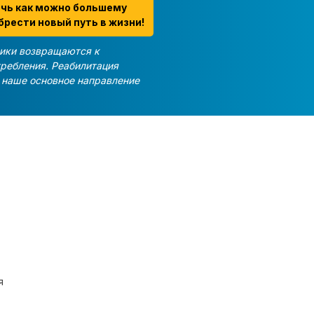
очь как можно большему
брести новый путь в жизни!
ики возвращаются к
требления. Реабилитация
и наше основное направление
я