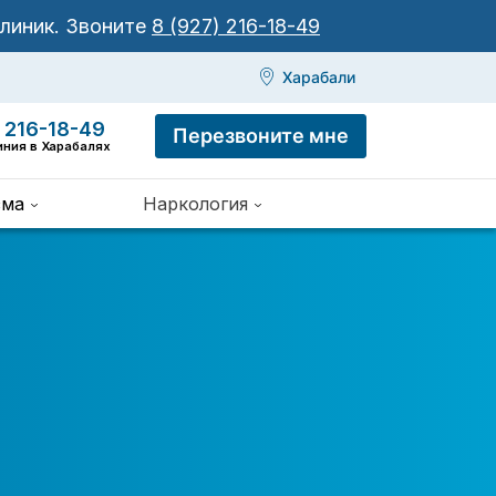
клиник.
Звоните
8 (927) 216-18-49
Харабали
 216-18-49
Перезвоните мне
иния в Харабалях
зма
Наркология