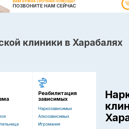
ВАМ НУЖНА СРОЧНАЯ ПОМОЩЬ?
ПОЗВОНИТЕ НАМ СЕЙЧАС
ской клиники в Харабалях
Нар
Реабилитация
зависимых
зма
кли
Наркозависимых
Хар
Алкозависимых
поя
Игромания
пельница