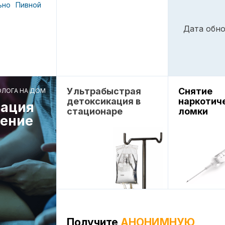
ьно
Пивной
Дата обно
Ультрабыстрая
Снятие
ОЛОГА НА ДОМ
детоксикация в
наркотич
ация
стационаре
ломки
чение
Получите
АНОНИМНУЮ