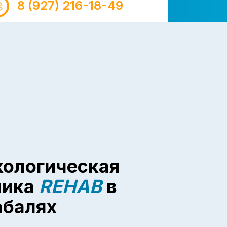
8 (927) 216-18-49
кологическая
ника
REHAB
в
абалях