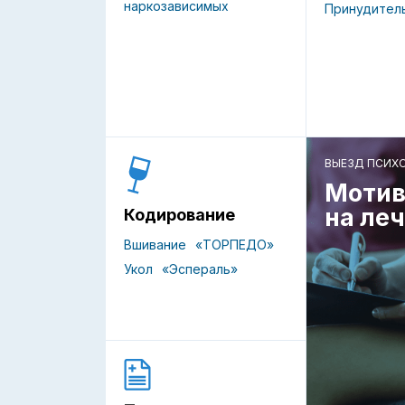
наркозависимых
Принудител
ВЫЕЗД ПСИХ
Мотив
на ле
Кодирование
Вшивание
«ТОРПЕДО»
Укол
«Эспераль»