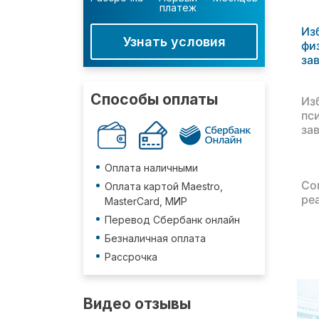
платеж
Из
Узнать условия
фи
за
Способы оплаты
Из
пс
за
Оплата наличными
Со
Оплата картой Maestro,
ре
MasterCard, МИР
Перевод Сбербанк онлайн
Безналичная оплата
Рассрочка
Видео отзывы