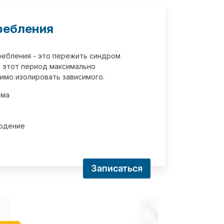
ребления
требления - это пережить синдром
 этот период максимально
имо изолировать зависимого.
зма
юдение
Записаться