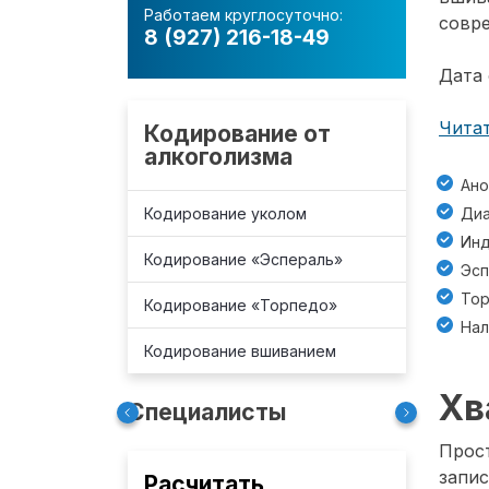
Работаем круглосуточно:
совре
8 (927) 216-18-49
Дата 
Читат
Кодирование от
алкоголизма
Ано
Кодирование уколом
Диа
Инд
Кодирование «Эспераль»
Эсп
То
Кодирование «Торпедо»
Нал
Кодирование вшиванием
Хв
Специалисты
Прост
запис
Расчитать