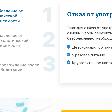
1
бавление от
Отказ от упот
зической
висимости
1 шаг для отказа от упо
2
отмены. Чтобы пережить
бавление от
безболезненно, необход
ихологической
висимости
Детоксикация органи
3
5 разовое питание
Круглосуточное набл
провождение после
абилитации