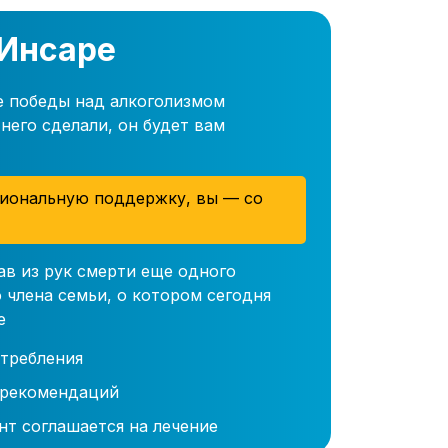
 Инсаре
е победы над алкоголизмом
него сделали, он будет вам
иональную поддержку, вы — со
ав из рук смерти еще одного
 члена семьи, о котором сегодня
е
требления
 рекомендаций
нт соглашается на лечение