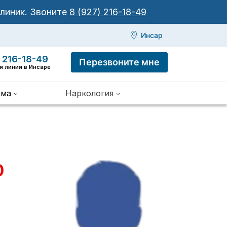
клиник.
Звоните
8 (927) 216-18-49
Инсар
 216-18-49
Перезвоните мне
я линия в Инсаре
зма
Наркология
0