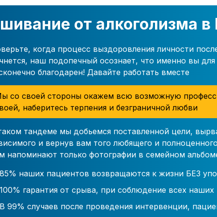
шивание от алкоголизма в
верьте, когда процесс выздоровления личности посл
чнется, наш подопечный осознает, что именно вы для 
сконечно благодарен! Давайте работать вместе
ы со своей стороны окажем всю возможную професс
воей, наберитесь терпения и безграничной любви
таком тандеме мы добьемся поставленной цели, вырв
висимого и вернув вам того любящего и полноценного
м напоминают только фотографии в семейном альбом
85% наших пациентов возвращаются к жизни БЕЗ упо
100% гарантия от срыва, при соблюдение всех наших
В 99% случаев после проведения интервенции, пацие