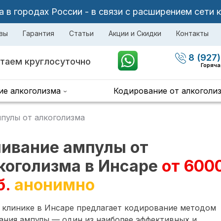
в городах России - в связи с расширением сети 
вы
Гарантия
Статьи
Акции и Скидки
Контакты
8 (927)
таем круглосуточно
Горяча
ие алкоголизма
Кодирование от алкоголи
пулы от алкоголизма
ивание ампулы от
коголизма в Инсаре
от 600
б.
анонимно
 клинике в Инсаре предлагает кодирование методом
ания ампулы — один из наиболее эффективных и