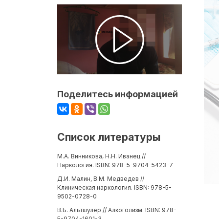
Поделитесь информацией
Список литературы
М.А. Винникова, Н.Н. Иванец //
Наркология. ISBN: 978-5-9704-5423-7
Д.И. Малин, В.М. Медведев //
Клиническая наркология. ISBN: 978-5-
9502-0728-0
В.Б. Альтшулер // Алкоголизм. ISBN: 978-
5-9704-1601-3