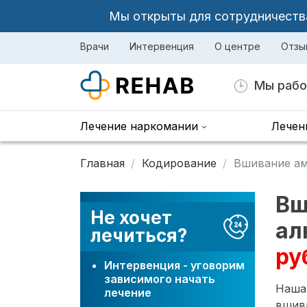
Мы открыты для сотрудничества 
Врачи
Интервенция
О центре
Отзы
Мы рабо
Лечение наркомании
Лечен
Главная
Кодирование
Вшивание ам
Вш
Не хочет
ал
лечиться?
ру
Интервенция - уговорим
зависимого начать
Наша
лечение
вшив