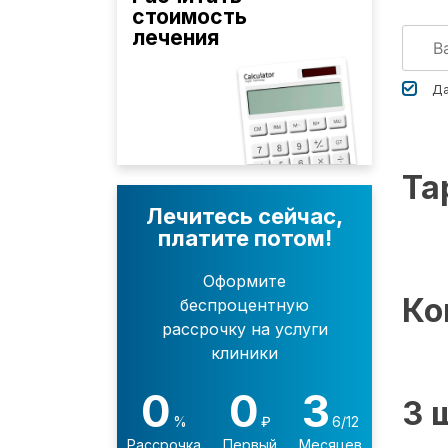
стоимость
лечения
Да
Та
Лечитесь сейчас,
платите потом!
Оформите
Ко
беспроцентную
рассрочку на услуги
клиники
0
0
3
3 
%
₽
6/12
Рассрочка
Первый
Месяцев