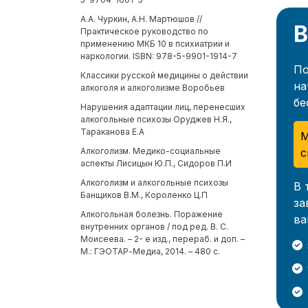
А.А. Чуркин, А.Н. Мартюшов //
В
Практическое руководство по
применению МКБ 10 в психиатрии и
наркологии. ISBN: 978-5-9901-1914-7
По
Классики русской медицины о действии
на
алкоголя и алкоголизме Воробьев
бе
Нарушения адаптации лиц, перенесших
алкогольные психозы Оруджев Н.Я.,
Тараканова Е.А
М
с
Алкоголизм. Медико-социальные
аспекты Лисицын Ю.П., Сидоров П.И
Алкоголизм и алкогольные психозы
В 
Банщиков В.М., Короленко Ц.П
за
Алкогольная болезнь. Поражение
ва
внутренних органов / под ред. В. С.
Моисеева. – 2- е изд., перераб. и доп. –
М.: ГЭОТАР-Медиа, 2014. – 480 с.