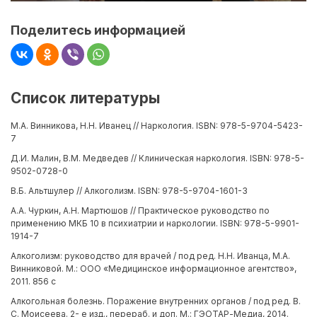
Поделитесь информацией
Список литературы
М.А. Винникова, Н.Н. Иванец // Наркология. ISBN: 978-5-9704-5423-
7
Д.И. Малин, В.М. Медведев // Клиническая наркология. ISBN: 978-5-
9502-0728-0
В.Б. Альтшулер // Алкоголизм. ISBN: 978-5-9704-1601-3
А.А. Чуркин, А.Н. Мартюшов // Практическое руководство по
применению МКБ 10 в психиатрии и наркологии. ISBN: 978-5-9901-
1914-7
Алкоголизм: руководство для врачей / под ред. Н.Н. Иванца, М.А.
Винниковой. М.: ООО «Медицинское информационное агентство»,
2011. 856 с
Алкогольная болезнь. Поражение внутренних органов / под ред. В.
С. Моисеева. 2- е изд., перераб. и доп. М.: ГЭОТАР-Медиа, 2014.