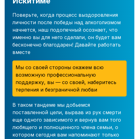
Искитиме
Поверьте, когда процесс выздоровления
личности после победы над алкоголизмом
начнется, наш подопечный осознает, что
именно вы для него сделали, он будет вам
бесконечно благодарен! Давайте работать
вместе
Мы со своей стороны окажем всю
возможную профессиональную
поддержку, вы — со своей, наберитесь
терпения и безграничной любви
В таком тандеме мы добьемся
поставленной цели, вырвав из рук смерти
еще одного зависимого и вернув вам того
любящего и полноценного члена семьи, о
котором сегодня вам напоминают только