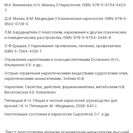
М.А. Винникова, Н.Н. Иванец // Наркология. ISBN: 978-5-9704-5423-
7
Д.И. Малин, В.М. Медведев // Клиническая наркология. ISBN: 978-5-
9502-0728-0
Л.М. Барденштейн // Алкоголизм, наркомания и другие психические
и поведенческие расстройства. ISBN: 978-5-9704-3446-8
О.Ф Ерышев // Наркомания: проявление, лечение, профилактика.
ISBN: 5-7564-4129-7
Отравление наркотиками и психодислептиками Остапенко Ю.Н.,
Ильяшенко К.К. и др.,
Острые отравления наркотическими веществами суррогатами опия,
наркотическими анальгетиками, Зобнин Ю.В
Наркотики. Свойства, действие, фармакокинетика, метаболизм Н.В.
Веселовская А.Е. Коваленко
Пятницкая И. Н. Общая и частная наркология: руководство для
врачей / И. Н. Пятницкая. М.: Медицина, 2008. 640 с.
Неотложные состояния в наркологии Сыропятов О.Г. и др.
Текст подготовлен врачом психиатром-наркологом высшей