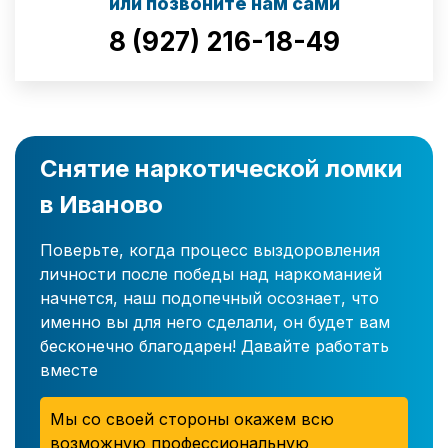
или позвоните нам сами
8 (927) 216-18-49
Снятие наркотической ломки
в Иваново
Поверьте, когда процесс выздоровления
личности после победы над наркоманией
начнется, наш подопечный осознает, что
именно вы для него сделали, он будет вам
бесконечно благодарен! Давайте работать
вместе
Мы со своей стороны окажем всю
возможную профессиональную