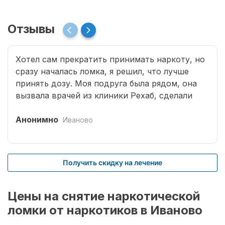
Отзывы
Хотел сам прекратить принимать наркоту, но
сразу началась ломка, я решил, что лучше
принять дозу. Моя подруга была рядом, она
вызвала врачей из клиники Рехаб, сделали
капельницы и сразу отпустило. Теперь думаю,
что надо там пролечиться основательно.
Анонимно
Иваново
Получить скидку на лечение
Цены на снятие наркотической
ломки от наркотиков в Иваново