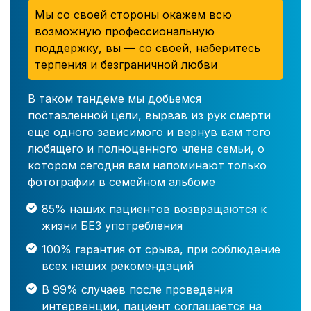
Мы со своей стороны окажем всю
возможную профессиональную
поддержку, вы — со своей, наберитесь
терпения и безграничной любви
В таком тандеме мы добьемся
поставленной цели, вырвав из рук смерти
еще одного зависимого и вернув вам того
любящего и полноценного члена семьи, о
котором сегодня вам напоминают только
фотографии в семейном альбоме
85% наших пациентов возвращаются к
жизни БЕЗ употребления
100% гарантия от срыва, при соблюдение
всех наших рекомендаций
В 99% случаев после проведения
интервенции, пациент соглашается на