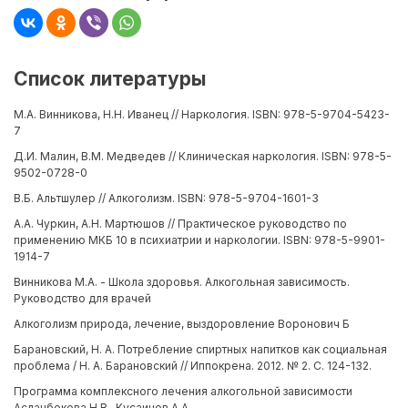
Список литературы
М.А. Винникова, Н.Н. Иванец // Наркология. ISBN: 978-5-9704-5423-
7
Д.И. Малин, В.М. Медведев // Клиническая наркология. ISBN: 978-5-
9502-0728-0
В.Б. Альтшулер // Алкоголизм. ISBN: 978-5-9704-1601-3
А.А. Чуркин, А.Н. Мартюшов // Практическое руководство по
применению МКБ 10 в психиатрии и наркологии. ISBN: 978-5-9901-
1914-7
Винникова М.А. - Школа здоровья. Алкогольная зависимость.
Руководство для врачей
Алкоголизм природа, лечение, выздоровление Воронович Б
Барановский, Н. А. Потребление спиртных напитков как социальная
проблема / Н. А. Барановский // Иппокрена. 2012. № 2. С. 124-132.
Программа комплексного лечения алкогольной зависимости
Асланбекова Н.В., Кусаинов А.А.