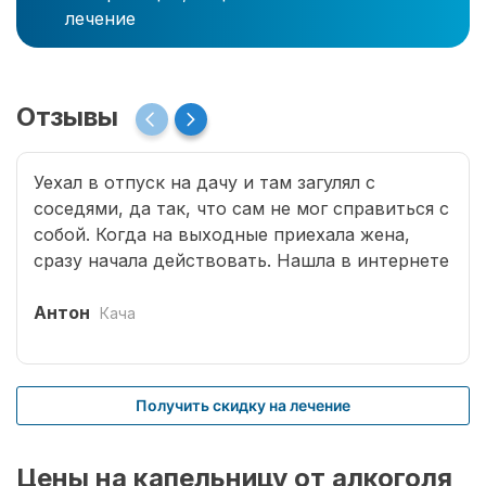
лечение
Отзывы
Уехал в отпуск на дачу и там загулял с
соседями, да так, что сам не мог справиться с
собой. Когда на выходные приехала жена,
сразу начала действовать. Нашла в интернете
телефон (это была клиника Рехаб), позвонила
наркологу. Врач приехал быстро, через пару
Антон
Кача
часов с момента поставленной капельницы
пришел в себя.
Получить скидку на лечение
Цены на капельницу от алкоголя