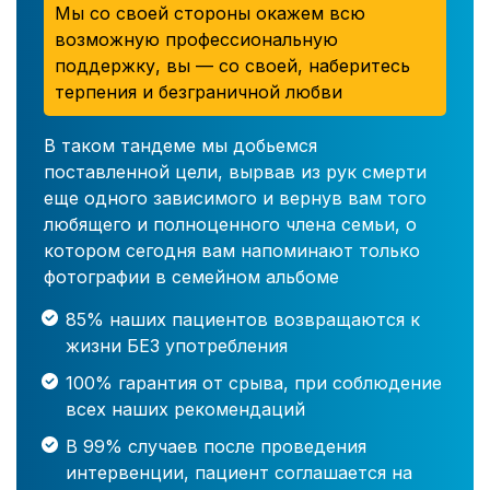
Мы со своей стороны окажем всю
возможную профессиональную
поддержку, вы — со своей, наберитесь
терпения и безграничной любви
В таком тандеме мы добьемся
поставленной цели, вырвав из рук смерти
еще одного зависимого и вернув вам того
любящего и полноценного члена семьи, о
котором сегодня вам напоминают только
фотографии в семейном альбоме
85% наших пациентов возвращаются к
жизни БЕЗ употребления
100% гарантия от срыва, при соблюдение
всех наших рекомендаций
В 99% случаев после проведения
интервенции, пациент соглашается на