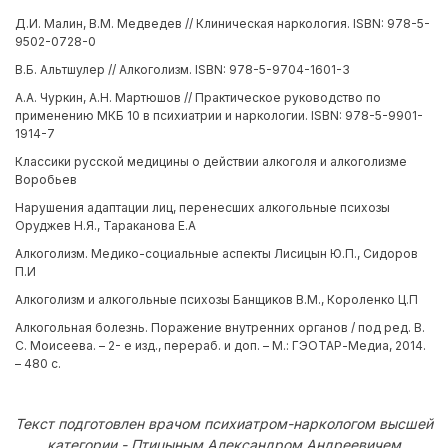
Д.И. Малин, В.М. Медведев // Клиническая наркология. ISBN: 978-5-
9502-0728-0
В.Б. Альтшулер // Алкоголизм. ISBN: 978-5-9704-1601-3
А.А. Чуркин, А.Н. Мартюшов // Практическое руководство по
применению МКБ 10 в психиатрии и наркологии. ISBN: 978-5-9901-
1914-7
Классики русской медицины о действии алкоголя и алкоголизме
Воробьев
Нарушения адаптации лиц, перенесших алкогольные психозы
Оруджев Н.Я., Тараканова Е.А
Алкоголизм. Медико-социальные аспекты Лисицын Ю.П., Сидоров
П.И
Алкоголизм и алкогольные психозы Банщиков В.М., Короленко Ц.П
Алкогольная болезнь. Поражение внутренних органов / под ред. В.
С. Моисеева. – 2- е изд., перераб. и доп. – М.: ГЭОТАР-Медиа, 2014.
– 480 с.
Текст подготовлен врачом психиатром-наркологом высшей
категории - Птицыным Александром Андреевичем