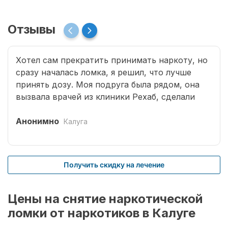
Отзывы
Хотел сам прекратить принимать наркоту, но
сразу началась ломка, я решил, что лучше
принять дозу. Моя подруга была рядом, она
вызвала врачей из клиники Рехаб, сделали
капельницы и сразу отпустило. Теперь думаю,
что надо там пролечиться основательно.
Анонимно
Калуга
Получить скидку на лечение
Цены на снятие наркотической
ломки от наркотиков в Калуге