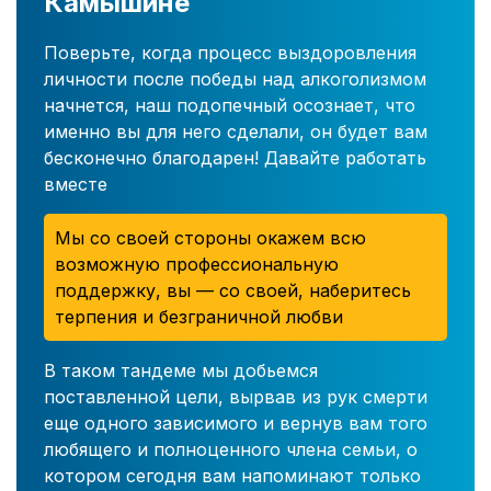
Камышине
Поверьте, когда процесс выздоровления
личности после победы над алкоголизмом
начнется, наш подопечный осознает, что
именно вы для него сделали, он будет вам
бесконечно благодарен! Давайте работать
вместе
Мы со своей стороны окажем всю
возможную профессиональную
поддержку, вы — со своей, наберитесь
терпения и безграничной любви
В таком тандеме мы добьемся
поставленной цели, вырвав из рук смерти
еще одного зависимого и вернув вам того
любящего и полноценного члена семьи, о
котором сегодня вам напоминают только