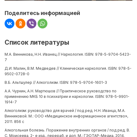
Поделитесь информацией
Список литературы
М.А. Винникова, Н.Н. Иванец // Наркология. ISBN: 978-5-9704-5423-
7
Д.И. Малин, В.М. Медведев // Клиническая наркология. ISBN: 978-5-
9502-0728-0
В.Б. Альтшулер // Алкоголизм. ISBN: 978-5-9704-1601-3
А.А. Чуркин, А.Н. Мартюшов // Практическое руководство по
применению МКБ 10 в психиатрии и наркологии. ISBN: 978-5-9901-
1914-7
Алкоголизм: руководство для врачей / под ред. Н.Н. Иванца, М.А.
Винниковой. М.: ООО «Медицинское информационное агентство»,
2011. 856 с
Алкогольная болезнь. Поражение внутренних органов / под ред. В.
С. Моисеева. 2- е изд., перераб. и доп. М.: ГЭОТАР-Медиа, 2014.