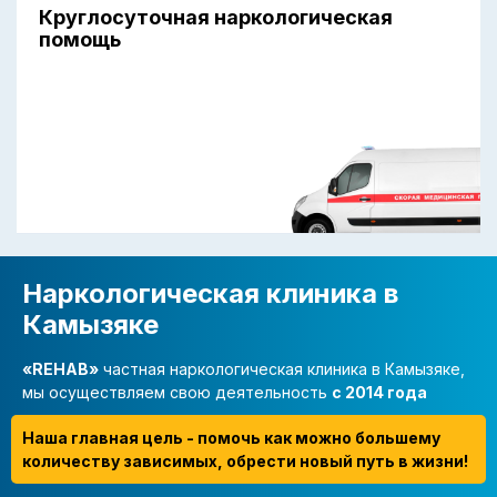
Круглосуточная наркологическая
помощь
Наркологическая клиника в
Камызяке
«REHAB»
частная наркологическая клиника в Камызяке,
мы осуществляем свою деятельность
с 2014 года
Наша главная цель - помочь как можно большему
количеству зависимых, обрести новый путь в жизни!