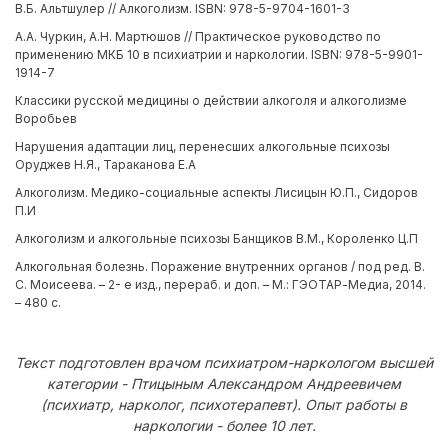
В.Б. Альтшулер // Алкоголизм. ISBN: 978-5-9704-1601-3
А.А. Чуркин, А.Н. Мартюшов // Практическое руководство по
применению МКБ 10 в психиатрии и наркологии. ISBN: 978-5-9901-
1914-7
Классики русской медицины о действии алкоголя и алкоголизме
Воробьев
Нарушения адаптации лиц, перенесших алкогольные психозы
Оруджев Н.Я., Тараканова Е.А
Алкоголизм. Медико-социальные аспекты Лисицын Ю.П., Сидоров
П.И
Алкоголизм и алкогольные психозы Банщиков В.М., Короленко Ц.П
Алкогольная болезнь. Поражение внутренних органов / под ред. В.
С. Моисеева. – 2- е изд., перераб. и доп. – М.: ГЭОТАР-Медиа, 2014.
– 480 с.
Текст подготовлен врачом психиатром-наркологом высшей
категории - Птицыным Александром Андреевичем
(психиатр, нарколог, психотерапевт). Опыт работы в
наркологии - более 10 лет.