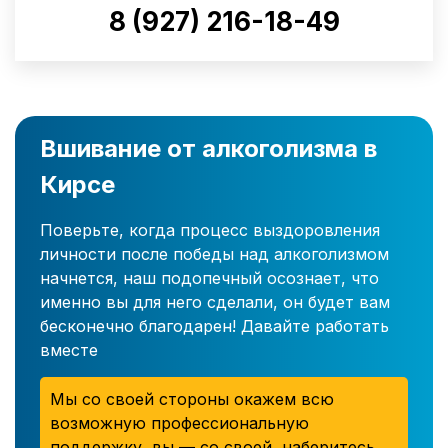
8 (927) 216-18-49
Вшивание от алкоголизма в
Кирсе
Поверьте, когда процесс выздоровления
личности после победы над алкоголизмом
начнется, наш подопечный осознает, что
именно вы для него сделали, он будет вам
бесконечно благодарен! Давайте работать
вместе
Мы со своей стороны окажем всю
возможную профессиональную
поддержку, вы — со своей, наберитесь