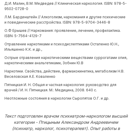
Д.И. Малин, В.М. Медведев // Клиническая наркология. ISBN: 978-5-
9502-0728-0
Л.М. Барденштейн // Алкоголизм, наркомания и другие психические
и поведенческие расстройства. ISBN: 978-5-9704-3446-8
О.Ф Ерышев // Наркомания: проявление, лечение, профилактика.
ISBN: 5-7564-4129-7
Отравление наркотиками и психодислептиками Остапенко Ю.Н.,
Ильяшенко К.К. и др.,
Острые отравления наркотическими веществами суррогатами опия,
наркотическими анальгетиками, Зобнин Ю.В
Наркотики. Свойства, действие, фармакокинетика, метаболизм Н.В.
Веселовская А.Е. Коваленко
Пятницкая И. Н. Общая и частная наркология: руководство для
врачей / И. Н. Пятницкая. М.: Медицина, 2008. 640 с.
Неотложные состояния в наркологии Сыропятов О.Г. и др.
Текст подготовлен врачом психиатром-наркологом высшей
категории - Птицыным Александром Андреевичем
(психиатр, нарколог, психотерапевт). Опыт работы в