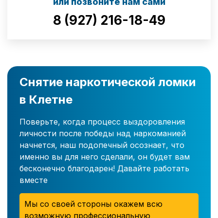
или позвоните нам сами
8 (927) 216-18-49
Снятие наркотической ломки
в Клетне
Поверьте, когда процесс выздоровления
личности после победы над наркоманией
начнется, наш подопечный осознает, что
именно вы для него сделали, он будет вам
бесконечно благодарен! Давайте работать
вместе
Мы со своей стороны окажем всю
возможную профессиональную