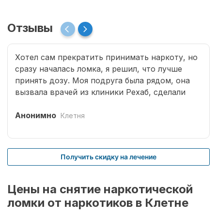
Отзывы
Хотел сам прекратить принимать наркоту, но
сразу началась ломка, я решил, что лучше
принять дозу. Моя подруга была рядом, она
вызвала врачей из клиники Рехаб, сделали
капельницы и сразу отпустило. Теперь думаю,
что надо там пролечиться основательно.
Анонимно
Клетня
Получить скидку на лечение
Цены на снятие наркотической
ломки от наркотиков в Клетне