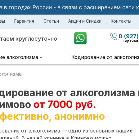
в городах России - в связи с расширением сети 
вы
Гарантия
Статьи
Акции и Скидки
Контакты
8 (927)
таем круглосуточно
Горячая
ие алкоголизма
Кодирование от алкоголи
оголизма
дирование от алкоголизма 
имово
от 7000 руб.
фективно, анонимно
рование от алкоголизма — одно из основных наших
авлений. В нашей клинике в Климово можно