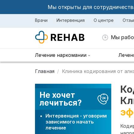
Мы открыты для сотрудничества 
Врачи
Интервенция
О центре
Отзы
Мы рабо
Лечение наркомании
Лечен
Главная
Клиника кодирования от алк
Ко
Не хочет
Кл
лечиться?
эф
Интервенция - уговорим
зависимого начать
Коди
лечение
напр