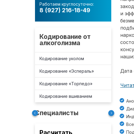
Работаем круглосуточно:
зако
8 (927) 216-18-49
и эф
безм
подб
нарко
Кодирование от
алкоголизма
состо
консу
наших
Кодирование уколом
Дата 
Кодирование «Эспераль»
Кодирование «Торпедо»
Читат
Кодирование вшиванием
Ано
Диа
Специалисты
Инд
Все
Расчитать
Под