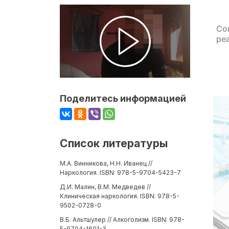
Со
ре
Поделитесь информацией
Список литературы
М.А. Винникова, Н.Н. Иванец //
Наркология. ISBN: 978-5-9704-5423-7
Д.И. Малин, В.М. Медведев //
Клиническая наркология. ISBN: 978-5-
9502-0728-0
В.Б. Альтшулер // Алкоголизм. ISBN: 978-
5-9704-1601-3