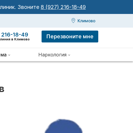
клиник.
Звоните
8 (927) 216-18-49
Климово
 216-18-49
Перезвоните мне
 линия в Климово
зма
Наркология
в