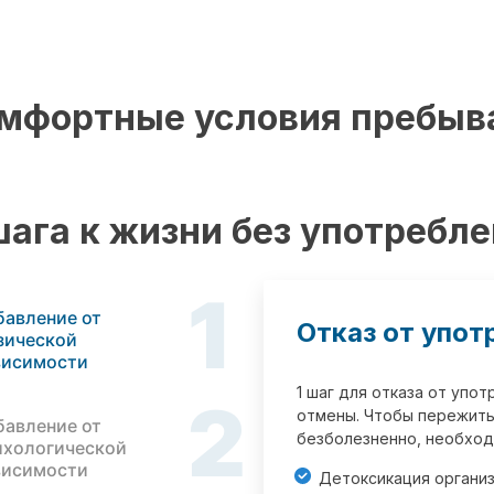
мфортные условия пребыв
шага к жизни без употребл
1
бавление от
Отказ от упот
зической
висимости
1 шаг для отказа от упо
2
отмены. Чтобы пережить
бавление от
безболезненно, необход
ихологической
висимости
Детоксикация органи