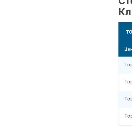
Ст
Кл
Т
Це
То
То
То
То