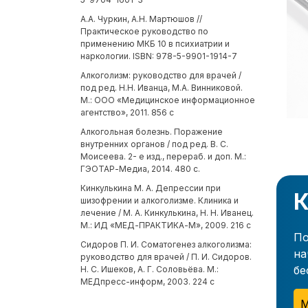
А.А. Чуркин, А.Н. Мартюшов //
Практическое руководство по
применению МКБ 10 в психиатрии и
наркологии. ISBN: 978-5-9901-1914-7
Алкоголизм: руководство для врачей /
под ред. Н.Н. Иванца, М.А. Винниковой.
М.: ООО «Медицинское информационное
агентство», 2011. 856 с
Алкогольная болезнь. Поражение
внутренних органов / под ред. В. С.
Моисеева. 2- е изд., перераб. и доп. М.:
ГЭОТАР-Медиа, 2014. 480 с.
Кинкулькина М. А. Депрессии при
К
шизофрении и алкоголизме. Клиника и
лечение / М. А. Кинкулькина, Н. Н. Иванец.
М.: ИД «МЕД-ПРАКТИКА-М», 2009. 216 с
По
Сидоров П. И. Соматогенез алкоголизма:
на
руководство для врачей / П. И. Сидоров.
бе
Н. С. Ишеков, А. Г. Соловьёва. М.:
МЕДпресс-информ, 2003. 224 с
М