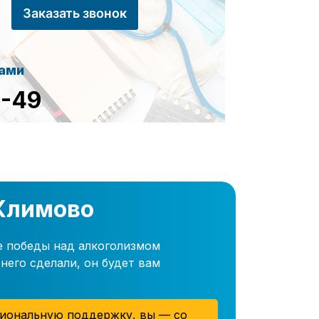
Заказать звонок
сами
8-49
 Климово
е победы над алкоголизмом
него сделали, он будет вам
иональную поддержку, вы — со