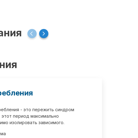
ания
ения
ребления
требления - это пережить синдром
 этот период максимально
имо изолировать зависимого.
зма