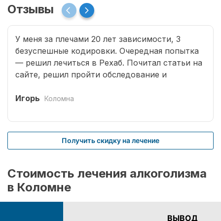
Отзывы
У меня за плечами 20 лет зависимости, 3
безуспешные кодировки. Очередная попытка
— решил лечиться в Рехаб. Почитал статьи на
сайте, решил пройти обследование и
записался. Мне было в первый раз сложно
обратиться к доктору. Врачи все деликатные,
Игорь
Коломна
грамотные. Кроме того, проводится
комплексное избавление наркомании.
Учитываются и хронические заболевания,
Получить скидку на лечение
приобретенные в результате длительных
запоев, отравление и т.д. На стационарном
комплексе провели процедуру кодирования.
Стоимость лечения алкоголизма
Вылечить в моем случае оказалось не так-то
в Коломне
просто. Мне было недостаточно только
оказания первой помощи при запое. Врачи, не
теряя времени, подобрали для меня несколько
ВЫВОД