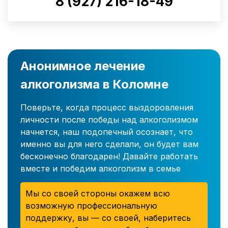
8 (927) 216-18-49
Анонимное лечение
алкоголизма в Коломне
Поверьте, когда процесс выздоровления
личности после победы над алкоголизмом
начнется, наш подопечный осознает, что
именно вы для него сделали, он будет вам
бесконечно благодарен! Давайте работать
вместе и победим алкоголизм в семье
Мы со своей стороны окажем всю
возможную профессиональную
поддержку, вы — со своей, наберитесь