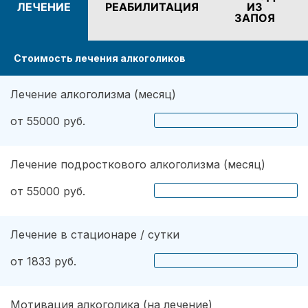
ЛЕЧЕНИЕ
РЕАБИЛИТАЦИЯ
ИЗ
эффективных методов. Психиатр определил
ЗАПОЯ
наличие дополнительных проблем. Также хочу
вам сказать, что огромное значение имеет
Стоимость лечения алкоголиков
мотивация. Сейчас я абсолютно не
употребляю напитков. Не пью уже три года,
надеюсь продолжать в том же духе.
Лечение алкоголизма (месяц)
от 55000 руб.
Лечение подросткового алкоголизма (месяц)
от 55000 руб.
Лечение в стационаре / сутки
от 1833 руб.
Мотивация алкоголика (на лечение)