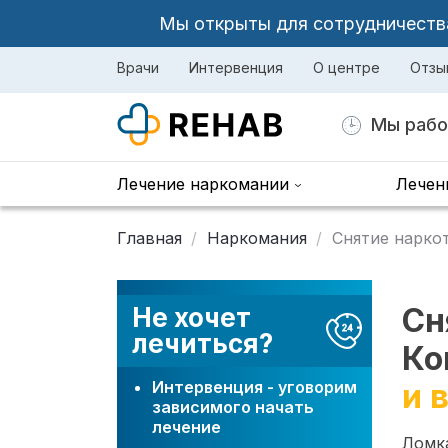
Мы открыты для сотрудничества 
Врачи
Интервенция
О центре
Отзы
Мы рабо
Лечение наркомании
Лечен
Главная
Наркомания
Снятие нарко
Сн
Не хочет
лечиться?
Ко
Интервенция - уговорим
и 
зависимого начать
лечение
Ломка