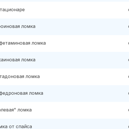
стационаре
роиновая ломка
фетаминовая ломка
каиновая ломка
тадоновая ломка
федроновая ломка
олевая" ломка
мка от спайса