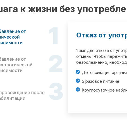
шага к жизни без употребл
1
бавление от
Отказ от упот
зической
висимости
1 шаг для отказа от упо
2
отмены. Чтобы пережить
бавление от
безболезненно, необход
ихологической
висимости
Детоксикация органи
3
5 разовое питание
Круглосуточное набл
провождение после
абилитации