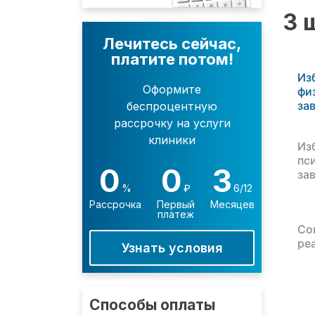
3 
Лечитесь сейчас,
платите потом!
Из
Оформите
фи
за
беспроцентную
рассрочку на услуги
клиники
Из
пс
0
0
3
за
%
₽
6/12
Рассрочка
Первый
Месяцев
платеж
Со
ре
Узнать условия
Способы оплаты