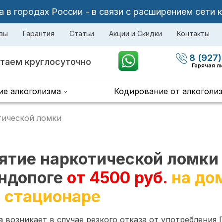
в городах России - в связи с расширением сети 
вы
Гарантия
Статьи
Акции и Скидки
Контакты
8 (927)
таем круглосуточно
Горячая л
ие алкоголизма
Кодирование от алкоголи
тической ломки
ятие наркотической ломки
ндопоге
от 4500 руб.
на до
в стационаре
 возникает в случае резкого отказа от употребления 