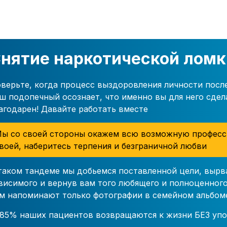
нятие наркотической ломк
верьте, когда процесс выздоровления личности посл
ш подопечный осознает, что именно вы для него сдел
агодарен! Давайте работать вместе
ы со своей стороны окажем всю возможную професс
воей, наберитесь терпения и безграничной любви
таком тандеме мы добьемся поставленной цели, вырв
висимого и вернув вам того любящего и полноценного
м напоминают только фотографии в семейном альбом
85% наших пациентов возвращаются к жизни БЕЗ упо