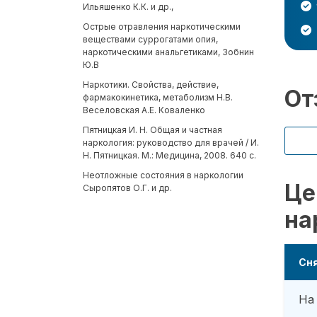
Ильяшенко К.К. и др.,
Острые отравления наркотическими
веществами суррогатами опия,
наркотическими анальгетиками, Зобнин
Ю.В
Наркотики. Свойства, действие,
От
фармакокинетика, метаболизм Н.В.
Веселовская А.Е. Коваленко
Пятницкая И. Н. Общая и частная
наркология: руководство для врачей / И.
Н. Пятницкая. М.: Медицина, 2008. 640 с.
Неотложные состояния в наркологии
Це
Сыропятов О.Г. и др.
на
Сня
На