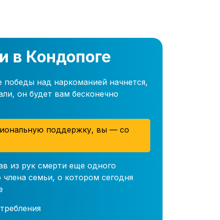
и в Кондопоге
е победы над наркоманией начнется,
али, он будет вам бесконечно
иональную поддержку, вы — со
ав из рук смерти еще одного
 члена семьи, о котором сегодня
е
требления