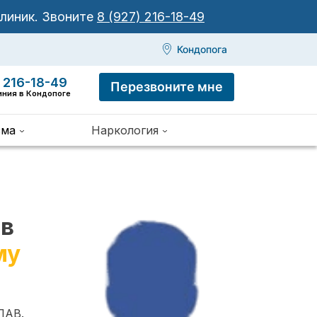
клиник.
Звоните
8 (927) 216-18-49
Кондопога
 216-18-49
Перезвоните мне
иния в Кондопоге
зма
Наркология
 в
му
ПАВ.