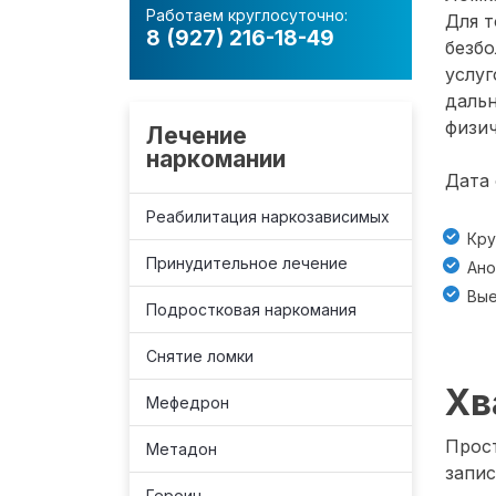
Работаем круглосуточно:
Для т
8 (927) 216-18-49
безб
услуг
даль
физич
Лечение
наркомании
Дата 
Реабилитация наркозависимых
Кру
Принудительное лечение
Ано
Вые
Подростковая наркомания
Снятие ломки
Хв
Мефедрон
Прост
Метадон
запис
Героин