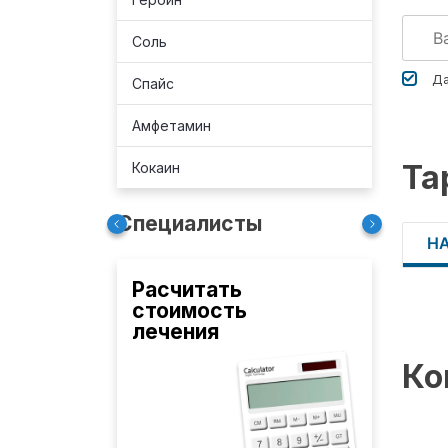
Соль
Да
Спайс
Амфетамин
Та
Кокаин
Специалисты
Н
Расчитать
стоимость
лечения
Ко