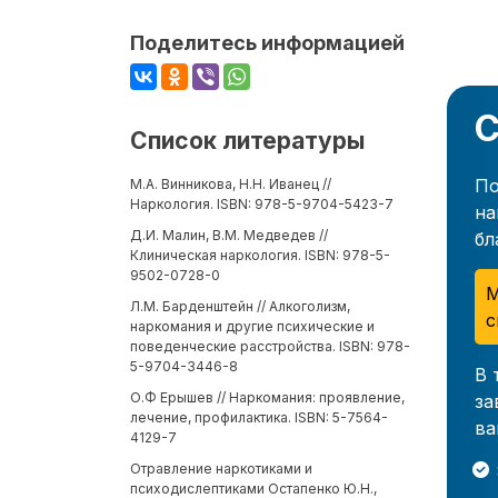
Поделитесь информацией
С
Список литературы
По
М.А. Винникова, Н.Н. Иванец //
Наркология. ISBN: 978-5-9704-5423-7
на
Д.И. Малин, В.М. Медведев //
бл
Клиническая наркология. ISBN: 978-5-
9502-0728-0
М
Л.М. Барденштейн // Алкоголизм,
с
наркомания и другие психические и
поведенческие расстройства. ISBN: 978-
5-9704-3446-8
В 
О.Ф Ерышев // Наркомания: проявление,
за
лечение, профилактика. ISBN: 5-7564-
ва
4129-7
Отравление наркотиками и
психодислептиками Остапенко Ю.Н.,