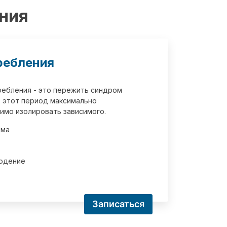
ения
ребления
требления - это пережить синдром
 этот период максимально
имо изолировать зависимого.
зма
юдение
Записаться