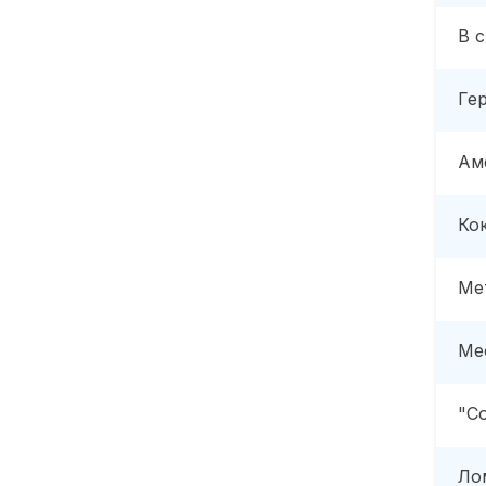
В 
Ге
Ам
Ко
Ме
Ме
"С
Ло