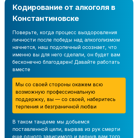
Кодирование от алкоголя в
Константиновске
Поверьте, когда процесс выздоровления
личности после победы над алкоголизмом
начнется, наш подопечный осознает, что
именно вы для него сделали, он будет вам
бесконечно благодарен! Давайте работать
вместе
Мы со своей стороны окажем всю
возможную профессиональную
поддержку, вы — со своей, наберитесь
терпения и безграничной любви
В таком тандеме мы добьемся
поставленной цели, вырвав из рук смерти
еще одного зависимого и вернув вам того