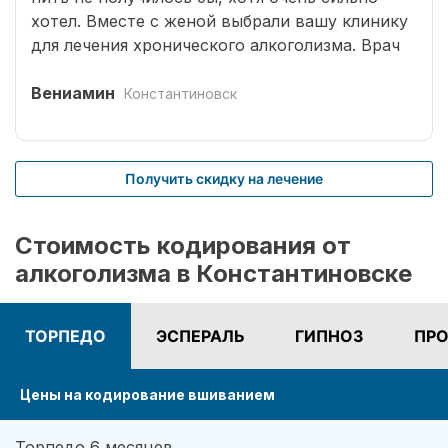
хотел. Вместе с женой выбрали вашу клинику
для лечения хронического алкоголизма. Врач
выбрал оптимальный способ кодирования
сроком на три года. Вшивание препаратов
Вениамин
Константиновск
безболезненное. После чего было комплексное
лечение. Врачом наркологом было подобрано
несколько начальных эффективных методик
Получить скидку на лечение
для меня. Я завязал с приемом спиртных
напитков (Без лирики со стороны жены,
конечно не обошлось.). На учете нигде не
Стоимость кодирования от
состою. И вот срок кодировки уже прошел,
алкоголизма в Константиновске
но я пить не хочу совсем. Я отказался от
употребления алкоголя навсегда. Спасибо!
ТОРПЕДО
ЭСПЕРАЛЬ
ГИПНОЗ
ПРО
Цены на кодирование вшиванием
Торпедо 6 месяцев