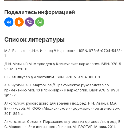
Поделитесь информацией
Список литературы
М.А. Винникова, Н.Н. Иванец // Наркология. ISBN: 978-5-9704-5423-
7
Д.И. Малин, В.М. Медведев // Клиническая наркология. ISBN: 978-5-
9502-0728-0
В.Б. Альтшулер // Алкоголизм. ISBN: 978-5-9704-1601-3
А.А. Чуркин, А.Н. Мартюшов // Практическое руководство по
применению МКБ 10 в психиатрии и наркологии. ISBN: 978-5-9901-
1914-7
Алкоголизм: руководство для врачей / под ред. Н.Н. Иванца, М.А.
Винниковой. М.: ООО «Медицинское информационное агентство»,
2011. 856 с
Алкогольная болезнь. Поражение внутренних органов / под ред. В.
С. Моисеева. 2- е изд., перераб. и доп. М.: ГЭОТАР-Медиа, 2014.