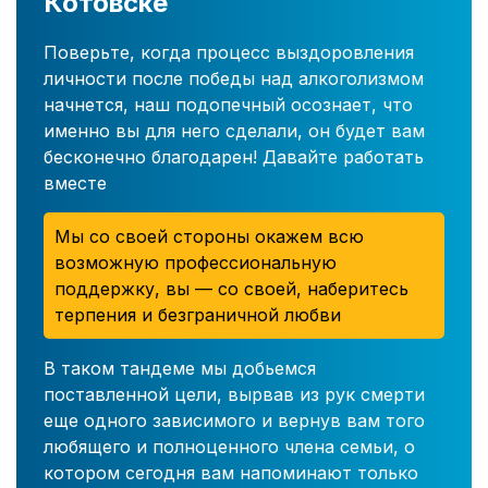
Котовске
Поверьте, когда процесс выздоровления
личности после победы над алкоголизмом
начнется, наш подопечный осознает, что
именно вы для него сделали, он будет вам
бесконечно благодарен! Давайте работать
вместе
Мы со своей стороны окажем всю
возможную профессиональную
поддержку, вы — со своей, наберитесь
терпения и безграничной любви
В таком тандеме мы добьемся
поставленной цели, вырвав из рук смерти
еще одного зависимого и вернув вам того
любящего и полноценного члена семьи, о
котором сегодня вам напоминают только