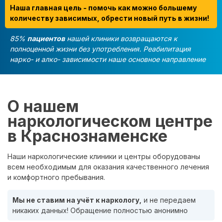
Наша главная цель - помочь как можно большему
количеству зависимых, обрести новый путь в жизни!
85%
пациентов
нашей клиники возвращаются к
полноценной жизни без употребления. Реабилитация
нарко- и алко- зависимости наше основное направление
О нашем
наркологическом центре
в Краснознаменске
Наши наркологические клиники и центры оборудованы
всем необходимым для оказания качественного лечения
и комфортного пребывания.
Мы не ставим на учёт к наркологу,
и не передаем
никаких данных! Обращение полностью анонимно