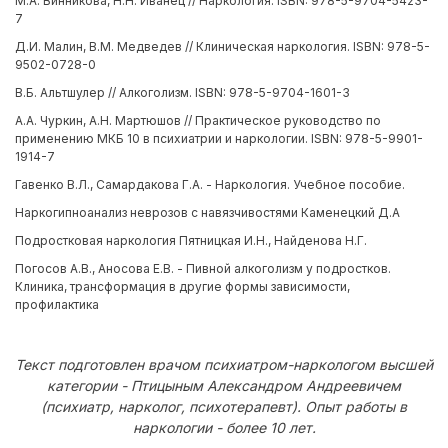
М.А. Винникова, Н.Н. Иванец // Наркология. ISBN: 978-5-9704-5423-
7
Д.И. Малин, В.М. Медведев // Клиническая наркология. ISBN: 978-5-
9502-0728-0
В.Б. Альтшулер // Алкоголизм. ISBN: 978-5-9704-1601-3
А.А. Чуркин, А.Н. Мартюшов // Практическое руководство по
применению МКБ 10 в психиатрии и наркологии. ISBN: 978-5-9901-
1914-7
Гавенко В.Л., Самардакова Г.А. - Наркология. Учебное пособие.
Наркогипноанализ неврозов с навязчивостями Каменецкий Д.А
Подростковая наркология Пятницкая И.Н., Найденова Н.Г.
Погосов А.В., Аносова Е.В. - Пивной алкоголизм у подростков.
Клиника, трансформация в другие формы зависимости,
профилактика
Текст подготовлен врачом психиатром-наркологом высшей
категории - Птицыным Александром Андреевичем
(психиатр, нарколог, психотерапевт). Опыт работы в
наркологии - более 10 лет.