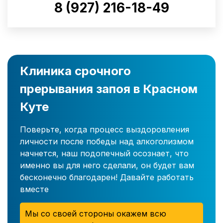
8 (927) 216-18-49
Клиника срочного
прерывания запоя в Красном
Куте
Поверьте, когда процесс выздоровления
личности после победы над алкоголизмом
начнется, наш подопечный осознает, что
именно вы для него сделали, он будет вам
бесконечно благодарен! Давайте работать
вместе
Мы со своей стороны окажем всю