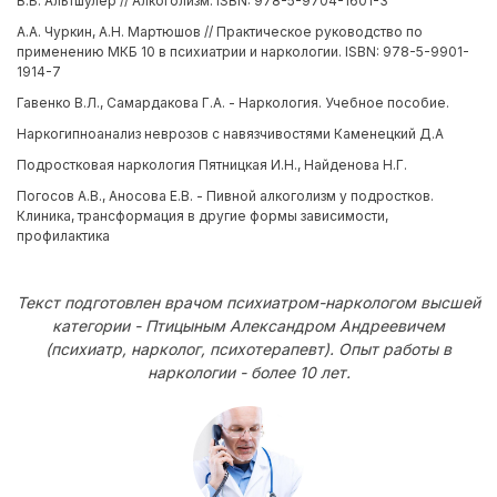
В.Б. Альтшулер // Алкоголизм. ISBN: 978-5-9704-1601-3
А.А. Чуркин, А.Н. Мартюшов // Практическое руководство по
применению МКБ 10 в психиатрии и наркологии. ISBN: 978-5-9901-
1914-7
Гавенко В.Л., Самардакова Г.А. - Наркология. Учебное пособие.
Наркогипноанализ неврозов с навязчивостями Каменецкий Д.А
Подростковая наркология Пятницкая И.Н., Найденова Н.Г.
Погосов А.В., Аносова Е.В. - Пивной алкоголизм у подростков.
Клиника, трансформация в другие формы зависимости,
профилактика
Текст подготовлен врачом психиатром-наркологом высшей
категории - Птицыным Александром Андреевичем
(психиатр, нарколог, психотерапевт). Опыт работы в
наркологии - более 10 лет.