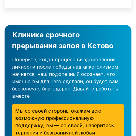
Клиника срочного
прерывания запоя в Кстово
Поверьте, когда процесс выздоровления
личности после победы над алкоголизмом
начнется, наш подопечный осознает, что
именно вы для него сделали, он будет вам
бесконечно благодарен! Давайте работать
вместе
Мы со своей стороны окажем всю
возможную профессиональную
поддержку, вы — со своей, наберитесь
терпения и безграничной любви