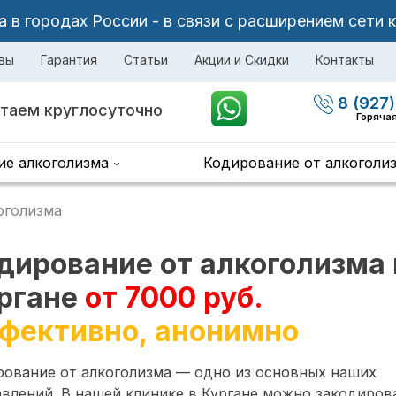
в городах России - в связи с расширением сети 
вы
Гарантия
Статьи
Акции и Скидки
Контакты
8 (927)
таем круглосуточно
Горячая
ие алкоголизма
Кодирование от алкоголи
оголизма
дирование от алкоголизма 
ргане
от 7000 руб.
фективно, анонимно
рование от алкоголизма — одно из основных наших
влений. В нашей клинике в Кургане можно закодиров