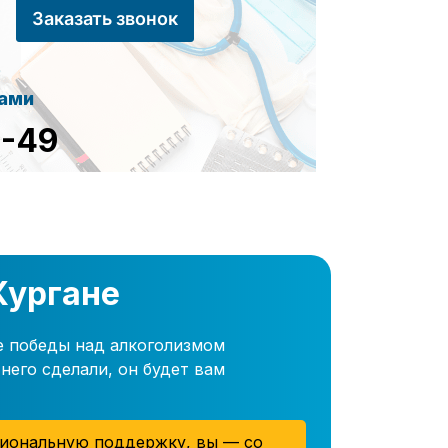
Заказать звонок
сами
8-49
Кургане
е победы над алкоголизмом
него сделали, он будет вам
иональную поддержку, вы — со