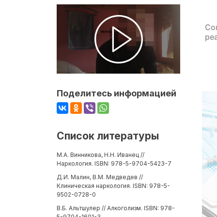
Со
ре
Поделитесь информацией
Список литературы
М.А. Винникова, Н.Н. Иванец //
Наркология. ISBN: 978-5-9704-5423-7
Д.И. Малин, В.М. Медведев //
Клиническая наркология. ISBN: 978-5-
9502-0728-0
В.Б. Альтшулер // Алкоголизм. ISBN: 978-
5-9704-1601-3