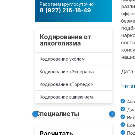
Работаем круглосуточно:
разл
8 (927) 216-18-49
эффе
безм
подб
нарко
Кодирование от
алкоголизма
состо
консу
наших
Кодирование уколом
Дата 
Кодирование «Эспераль»
Кодирование «Торпедо»
Читат
Кодирование вшиванием
Ано
Диа
Специалисты
Инд
Все
Расчитать
Под