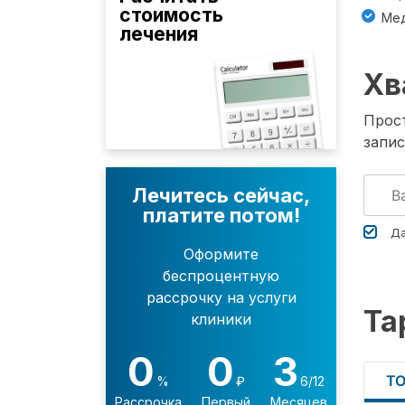
стоимость
Мед
лечения
Хв
Прост
запис
Лечитесь сейчас,
платите потом!
Да
Оформите
беспроцентную
рассрочку на услуги
Та
клиники
0
0
3
Т
%
₽
6/12
Рассрочка
Первый
Месяцев