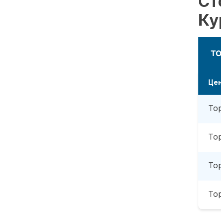
Ст
Ку
Т
Це
То
То
То
То