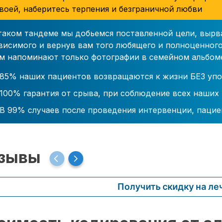
воей, наберитесь терпения и безграничной любви
таком тандеме мы добьемся поставленной цели, вырв
висимого и вернув вам того любящего и полноценного
м напоминают только фотографии в семейном альбом
85% наших пациентов возвращаются к жизни БЕЗ упо
100% гарантия от срыва, при соблюдение всех наших
В 99% случаев после проведения интервенции, пацие
зывы
Получить скидку на ле