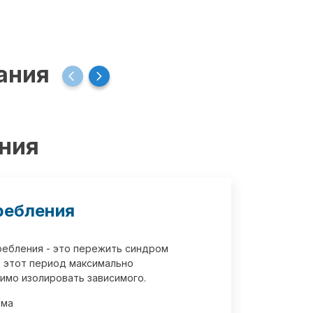
ания
ения
ребления
требления - это пережить синдром
 этот период максимально
имо изолировать зависимого.
зма