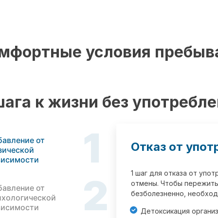
мфортные условия пребыв
шага к жизни без употребл
1
бавление от
Отказ от упот
зической
висимости
1 шаг для отказа от упо
2
отмены. Чтобы пережить
бавление от
безболезненно, необход
ихологической
висимости
Детоксикация органи