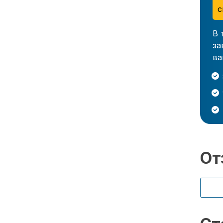
с
В 
за
ва
От