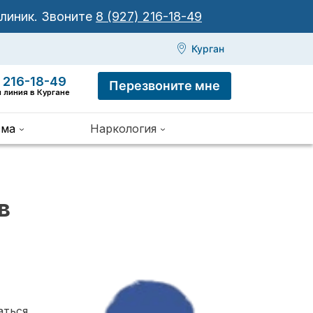
клиник.
Звоните
8 (927) 216-18-49
Курган
 216-18-49
Перезвоните мне
 линия в Кургане
зма
Наркология
в
аться