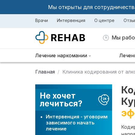
Мы открыты для сотрудничества 
Врачи
Интервенция
О центре
Отзы
Мы рабо
Лечение наркомании
Лечен
Главная
Клиника кодирования от алк
Ко
Не хочет
Ку
лечиться?
эф
Интервенция - уговорим
зависимого начать
Коди
лечение
напра