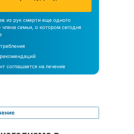
ав из рук смерти еще одного
 члена семьи, о котором сегодня
е
требления
 рекомендаций
нт соглашается на лечение
чение