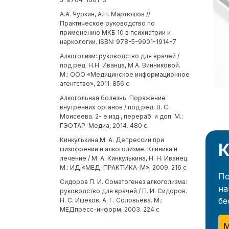
А.А. Чуркин, А.Н. Мартюшов //
Практическое руководство по
применению МКБ 10 в психиатрии и
наркологии. ISBN: 978-5-9901-1914-7
Алкоголизм: руководство для врачей /
под ред. Н.Н. Иванца, М.А. Винниковой.
М.: ООО «Медицинское информационное
агентство», 2011. 856 с
Алкогольная болезнь. Поражение
внутренних органов / под ред. В. С.
Моисеева. 2- е изд., перераб. и доп. М.:
ГЭОТАР-Медиа, 2014. 480 с.
Кинкулькина М. А. Депрессии при
К
шизофрении и алкоголизме. Клиника и
лечение / М. А. Кинкулькина, Н. Н. Иванец.
М.: ИД «МЕД-ПРАКТИКА-М», 2009. 216 с
По
Сидоров П. И. Соматогенез алкоголизма:
на
руководство для врачей / П. И. Сидоров.
бе
Н. С. Ишеков, А. Г. Соловьёва. М.:
МЕДпресс-информ, 2003. 224 с
М