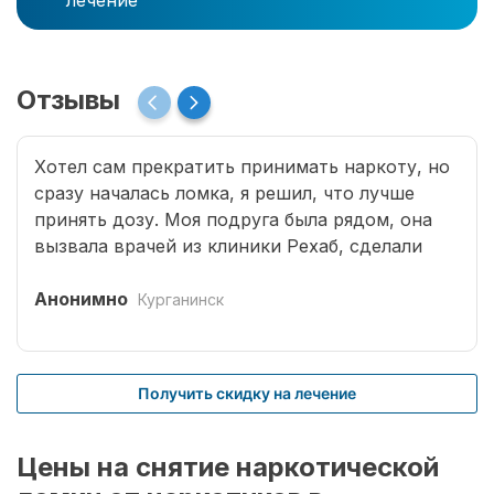
лечение
Отзывы
Хотел сам прекратить принимать наркоту, но
сразу началась ломка, я решил, что лучше
принять дозу. Моя подруга была рядом, она
вызвала врачей из клиники Рехаб, сделали
капельницы и сразу отпустило. Теперь думаю,
что надо там пролечиться основательно.
Анонимно
Курганинск
Получить скидку на лечение
Цены на снятие наркотической