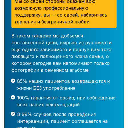
Мы со своей стороны окажем всю
возможную профессиональную
поддержку, вы — со своей, наберитесь
терпения и безграничной любви
В таком тандеме мы добьемся
поставленной цели, вырвав из рук смерти
еще одного зависимого и вернув вам того
любящего и полноценного члена семьи, о
котором сегодня вам напоминают только
фотографии в семейном альбоме
85% наших пациентов возвращаются к
жизни БЕЗ употребления
100% гарантия от срыва, при соблюдение
всех наших рекомендаций
В 99% случаев после проведения
интервенции, пациент соглашается на