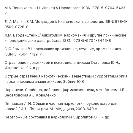
М.А. Винникова, Н.Н. Иванец // Наркология. ISBN: 978-5-9704-5423-
7
Д.И. Малин, В.М. Медведев // Клиническая наркология. ISBN: 978-5-
9502-0728-0
Л.М. Барденштейн // Алкоголизм, наркомания и другие психические
и поведенческие расстройства. ISBN: 978-5-9704-3446-8
О.Ф Ерышев // Наркомания: проявление, лечение, профилактика.
ISBN: 5-7564-4129-7
Отравление наркотиками и психодислептиками Остапенко Ю.Н.,
Ильяшенко К.К. и др.,
Острые отравления наркотическими веществами суррогатами опия,
наркотическими анальгетиками, Зобнин Ю.В
Наркотики. Свойства, действие, фармакокинетика, метаболизм Н.В.
Веселовская А.Е. Коваленко
Пятницкая И. Н. Общая и частная наркология: руководство для
врачей / И. Н. Пятницкая. М.: Медицина, 2008. 640 с.
Неотложные состояния в наркологии Сыропятов О.Г. и др.