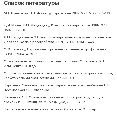
Список литературы
М.А. Винникова, Н.Н. Иванец // Наркология. ISBN: 978-5-9704-5423-
7
Д.И. Малин, В.М. Медведев // Клиническая наркология. ISBN: 978-5-
9502-0728-0
Л.М. Барденштейн // Алкоголизм, наркомания и другие психические
и поведенческие расстройства. ISBN: 978-5-9704-3446-8
О.Ф Ерышев // Наркомания: проявление, лечение, профилактика.
ISBN: 5-7564-4129-7
Отравление наркотиками и психодислептиками Остапенко Ю.Н.,
Ильяшенко К.К. и др.,
Острые отравления наркотическими веществами суррогатами опия,
наркотическими анальгетиками, Зобнин Ю.В
Наркотики. Свойства, действие, фармакокинетика, метаболизм Н.В.
Веселовская А.Е. Коваленко
Пятницкая И. Н. Общая и частная наркология: руководство для
врачей / И. Н. Пятницкая. М.: Медицина, 2008. 640 с.
Неотложные состояния в наркологии Сыропятов О.Г. и др.