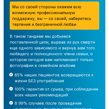
Мы со своей стороны окажем всю
возможную профессиональную
поддержку, вы — со своей, наберитесь
терпения и безграничной любви
В таком тандеме мы добьемся
поставленной цели, вырвав из рук смерти
еще одного зависимого и вернув вам того
любящего и полноценного члена семьи, о
котором сегодня вам напоминают только
фотографии в семейном альбоме
85% наших пациентов возвращаются к
жизни БЕЗ употребления
100% гарантия от срыва, при соблюдение
всех наших рекомендаций
В 99% случаев после проведения