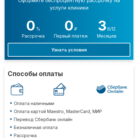
Оформите беспроцентную рассрочку на
услуги клиники
0
0
3
%
₽
6/12
Рассрочка
Первый платеж
Месяцев
Узнать условия
Способы оплаты
Оплата наличными
Оплата картой Maestro, MasterCard, МИР
Перевод Сбербанк онлайн
Безналичная оплата
Рассрочка