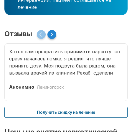
интервенции, пациент соглашается на
лечение
Отзывы
Хотел сам прекратить принимать наркоту, но
сразу началась ломка, я решил, что лучше
принять дозу. Моя подруга была рядом, она
вызвала врачей из клиники Рехаб, сделали
капельницы и сразу отпустило. Теперь думаю,
что надо там пролечиться основательно.
Анонимно
Лениногорск
Получить скидку на лечение
Цены на снятие наркотической