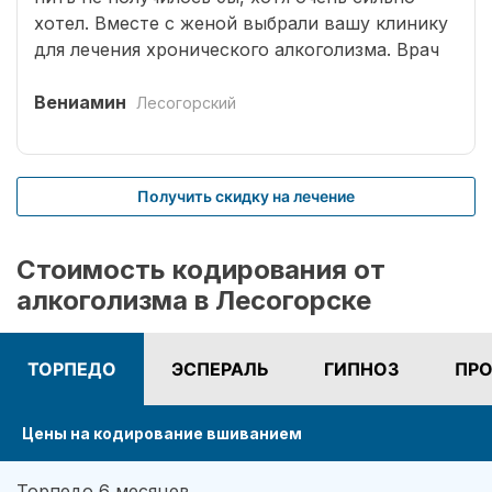
хотел. Вместе с женой выбрали вашу клинику
для лечения хронического алкоголизма. Врач
выбрал оптимальный способ кодирования
сроком на три года. Вшивание препаратов
Вениамин
Лесогорский
безболезненное. После чего было комплексное
лечение. Врачом наркологом было подобрано
несколько начальных эффективных методик
Получить скидку на лечение
для меня. Я завязал с приемом спиртных
напитков (Без лирики со стороны жены,
конечно не обошлось.). На учете нигде не
Стоимость кодирования от
состою. И вот срок кодировки уже прошел,
алкоголизма в Лесогорске
но я пить не хочу совсем. Я отказался от
употребления алкоголя навсегда. Спасибо!
ТОРПЕДО
ЭСПЕРАЛЬ
ГИПНОЗ
ПРО
Цены на кодирование вшиванием
Торпедо 6 месяцев