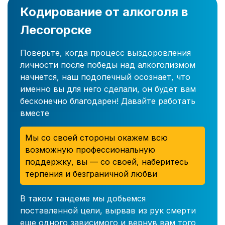
Кодирование от алкоголя в
Лесогорске
Поверьте, когда процесс выздоровления
личности после победы над алкоголизмом
начнется, наш подопечный осознает, что
именно вы для него сделали, он будет вам
бесконечно благодарен! Давайте работать
вместе
Мы со своей стороны окажем всю
возможную профессиональную
поддержку, вы — со своей, наберитесь
терпения и безграничной любви
В таком тандеме мы добьемся
поставленной цели, вырвав из рук смерти
еще одного зависимого и вернув вам того