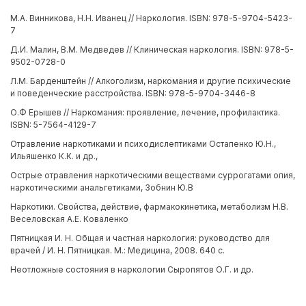
М.А. Винникова, Н.Н. Иванец // Наркология. ISBN: 978-5-9704-5423-
7
Д.И. Малин, В.М. Медведев // Клиническая наркология. ISBN: 978-5-
9502-0728-0
Л.М. Барденштейн // Алкоголизм, наркомания и другие психические
и поведенческие расстройства. ISBN: 978-5-9704-3446-8
О.Ф Ерышев // Наркомания: проявление, лечение, профилактика.
ISBN: 5-7564-4129-7
Отравление наркотиками и психодислептиками Остапенко Ю.Н.,
Ильяшенко К.К. и др.,
Острые отравления наркотическими веществами суррогатами опия,
наркотическими анальгетиками, Зобнин Ю.В
Наркотики. Свойства, действие, фармакокинетика, метаболизм Н.В.
Веселовская А.Е. Коваленко
Пятницкая И. Н. Общая и частная наркология: руководство для
врачей / И. Н. Пятницкая. М.: Медицина, 2008. 640 с.
Неотложные состояния в наркологии Сыропятов О.Г. и др.