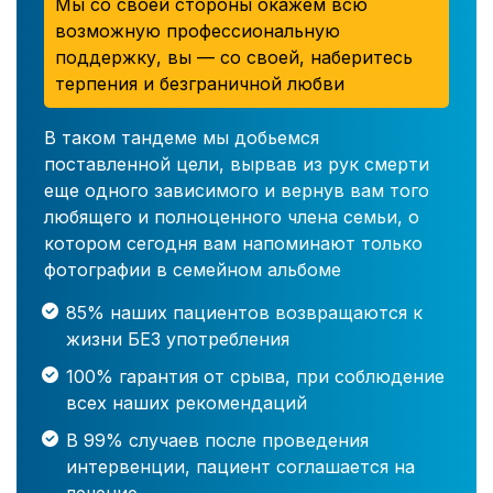
Мы со своей стороны окажем всю
возможную профессиональную
поддержку, вы — со своей, наберитесь
терпения и безграничной любви
В таком тандеме мы добьемся
поставленной цели, вырвав из рук смерти
еще одного зависимого и вернув вам того
любящего и полноценного члена семьи, о
котором сегодня вам напоминают только
фотографии в семейном альбоме
85% наших пациентов возвращаются к
жизни БЕЗ употребления
100% гарантия от срыва, при соблюдение
всех наших рекомендаций
В 99% случаев после проведения
интервенции, пациент соглашается на