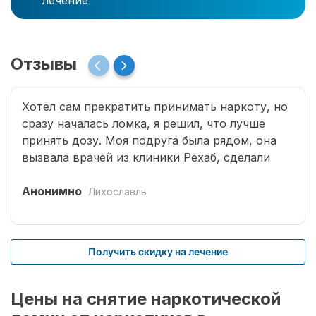
лечение
Отзывы
Хотел сам прекратить принимать наркоту, но
сразу началась ломка, я решил, что лучше
принять дозу. Моя подруга была рядом, она
вызвала врачей из клиники Рехаб, сделали
капельницы и сразу отпустило. Теперь думаю,
что надо там пролечиться основательно.
Анонимно
Лихославль
Получить скидку на лечение
Цены на снятие наркотической