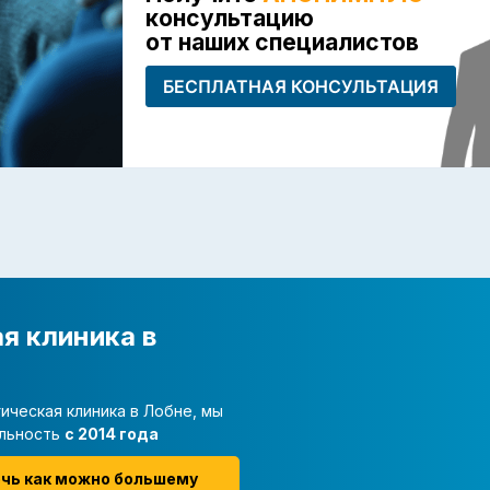
консультацию
от наших специалистов
БЕСПЛАТНАЯ КОНСУЛЬТАЦИЯ
я клиника в
ическая клиника в Лобне, мы
льность
с 2014 года
очь как можно большему