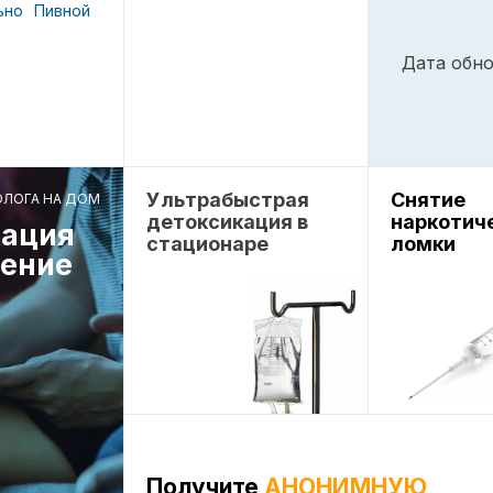
ьно
Пивной
Дата обно
Ультрабыстрая
Снятие
ОЛОГА НА ДОМ
детоксикация в
наркотич
ация
стационаре
ломки
чение
Получите
АНОНИМНУЮ