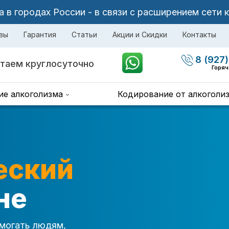
в городах России - в связи с расширением сети 
вы
Гарантия
Статьи
Акции и Скидки
Контакты
8 (927)
таем круглосуточно
Горяч
ие алкоголизма
Кодирование от алкоголи
еский
не
могать людям,