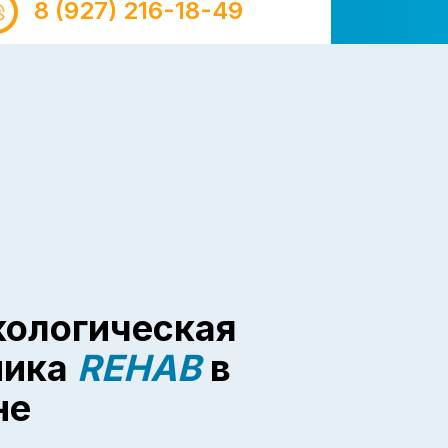
8 (927) 216-18-49
кологическая
ника
REHAB
в
не