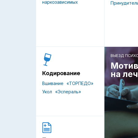
наркозависимых
Принудител
ВЫЕЗД ПСИХ
Мотив
на ле
Кодирование
Вшивание
«ТОРПЕДО»
Укол
«Эспераль»