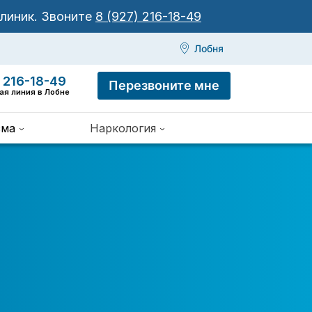
клиник.
Звоните
8 (927) 216-18-49
Лобня
 216-18-49
Перезвоните мне
ая линия в Лобне
зма
Наркология