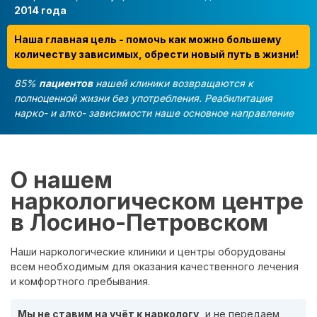
2014 года
Наша главная цель - помочь как можно большему
количеству зависимых, обрести новый путь в жизни!
85%
пациентов
нашей клиники возвращаются к
полноценной жизни без употребления. Реабилитация
нарко- и алко- зависимости наше основное направление
О нашем
наркологическом центре
в Лосино-Петровском
Наши наркологические клиники и центры оборудованы
всем необходимым для оказания качественного лечения
и комфортного пребывания.
Мы не ставим на учёт к наркологу,
и не передаем