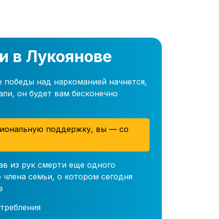
и в Лукоянове
е победы над наркоманией начнется,
али, он будет вам бесконечно
иональную поддержку, вы — со
ав из рук смерти еще одного
 члена семьи, о котором сегодня
е
требления