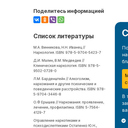
Поделитесь информацией
С
Список литературы
По
М.А. Винникова, Н.Н. Иванец //
Наркология. ISBN: 978-5-9704-5423-7
на
Д.И. Малин, В.М. Медведев //
бл
Клиническая наркология. ISBN: 978-5-
9502-0728-0
М
Л.М. Барденштейн // Алкоголизм,
с
наркомания и другие психические и
поведенческие расстройства. ISBN: 978-
5-9704-3446-8
В 
О.Ф Ерышев // Наркомания: проявление,
за
лечение, профилактика. ISBN: 5-7564-
ва
4129-7
Отравление наркотиками и
психодислептиками Остапенко Ю.Н.,