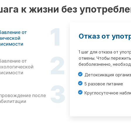
шага к жизни без употребл
1
бавление от
Отказ от упот
зической
висимости
1 шаг для отказа от упо
2
отмены. Чтобы пережить
бавление от
безболезненно, необход
ихологической
висимости
Детоксикация органи
3
5 разовое питание
Круглосуточное набл
провождение после
абилитации