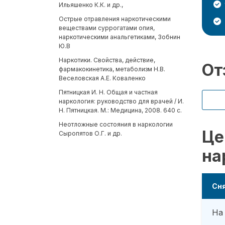
Ильяшенко К.К. и др.,
Острые отравления наркотическими
веществами суррогатами опия,
наркотическими анальгетиками, Зобнин
Ю.В
Наркотики. Свойства, действие,
От
фармакокинетика, метаболизм Н.В.
Веселовская А.Е. Коваленко
Пятницкая И. Н. Общая и частная
наркология: руководство для врачей / И.
Н. Пятницкая. М.: Медицина, 2008. 640 с.
Неотложные состояния в наркологии
Це
Сыропятов О.Г. и др.
на
Сня
На