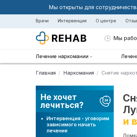
Мы открыты для сотрудничества 
Врачи
Интервенция
О центре
Отзы
Мы рабо
Лечение наркомании
Лечен
Главная
Наркомания
Снятие нарко
Сн
Не хочет
лечиться?
Лу
Интервенция - уговорим
и 
зависимого начать
лечение
Ломка