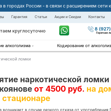
в городах России - в связи с расширением сети 
вы
Гарантия
Статьи
Акции и Скидки
Контакты
8 (927)
таем круглосуточно
Горячая л
ие алкоголизма
Кодирование от алкоголи
тической ломки
ятие наркотической ломки
коянове
от 4500 руб.
на до
в стационаре
 возникает в случае резкого отказа от употребления 