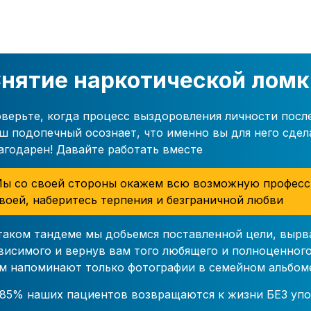
нятие наркотической ломк
верьте, когда процесс выздоровления личности посл
ш подопечный осознает, что именно вы для него сдел
агодарен! Давайте работать вместе
ы со своей стороны окажем всю возможную професс
воей, наберитесь терпения и безграничной любви
таком тандеме мы добьемся поставленной цели, вырв
висимого и вернув вам того любящего и полноценного
м напоминают только фотографии в семейном альбом
85% наших пациентов возвращаются к жизни БЕЗ упо