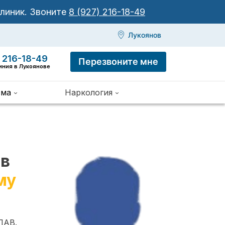
клиник.
Звоните
8 (927) 216-18-49
Лукоянов
 216-18-49
Перезвоните мне
иния в Лукоянове
зма
Наркология
 в
му
ПАВ.