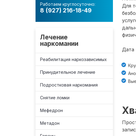
Работаем круглосуточно:
Для т
8 (927) 216-18-49
безб
услуг
даль
физич
Лечение
наркомании
Дата 
Реабилитация наркозависимых
Кру
Принудительное лечение
Ано
Вые
Подростковая наркомания
Снятие ломки
Хв
Мефедрон
Прост
Метадон
запис
Героин