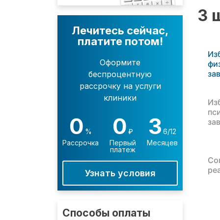
3 
Лечитесь сейчас,
платите потом!
Из
Оформите
фи
за
беспроцентную
рассрочку на услуги
клиники
Из
пс
0
0
3
за
%
₽
6/12
Рассрочка
Первый
Месяцев
платеж
Со
ре
Узнать условия
Способы оплаты