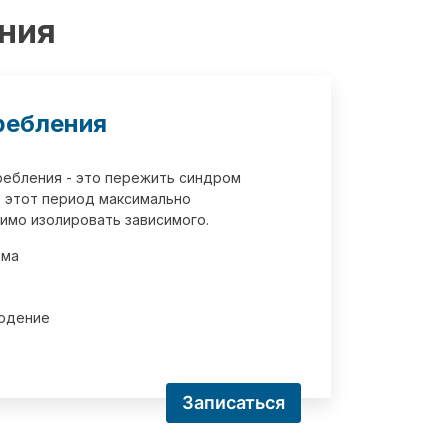
ения
ребления
требления - это пережить синдром
 этот период максимально
имо изолировать зависимого.
зма
юдение
Записаться