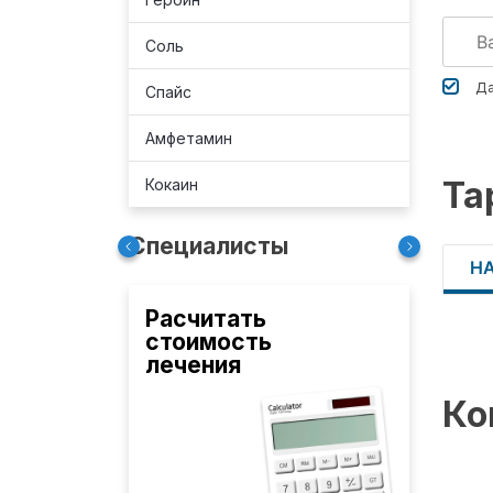
Соль
Да
Спайс
Амфетамин
Та
Кокаин
Специалисты
Н
Расчитать
стоимость
лечения
Ко