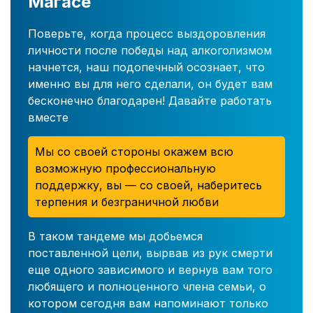
Магасе
Поверьте, когда процесс выздоровления
личности после победы над алкоголизмом
начнется, наш подопечный осознает, что
именно вы для него сделали, он будет вам
бесконечно благодарен! Давайте работать
вместе
Мы со своей стороны окажем всю
возможную профессиональную
поддержку, вы — со своей, наберитесь
терпения и безграничной любви
В таком тандеме мы добьемся
поставленной цели, вырвав из рук смерти
еще одного зависимого и вернув вам того
любящего и полноценного члена семьи, о
котором сегодня вам напоминают только