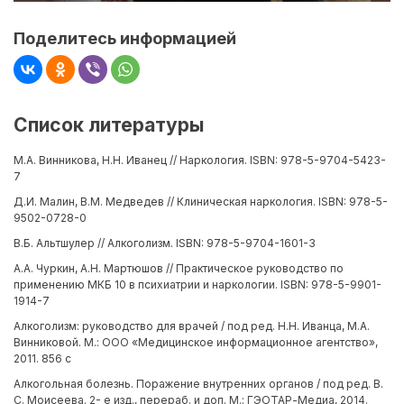
Поделитесь информацией
Список литературы
М.А. Винникова, Н.Н. Иванец // Наркология. ISBN: 978-5-9704-5423-
7
Д.И. Малин, В.М. Медведев // Клиническая наркология. ISBN: 978-5-
9502-0728-0
В.Б. Альтшулер // Алкоголизм. ISBN: 978-5-9704-1601-3
А.А. Чуркин, А.Н. Мартюшов // Практическое руководство по
применению МКБ 10 в психиатрии и наркологии. ISBN: 978-5-9901-
1914-7
Алкоголизм: руководство для врачей / под ред. Н.Н. Иванца, М.А.
Винниковой. М.: ООО «Медицинское информационное агентство»,
2011. 856 с
Алкогольная болезнь. Поражение внутренних органов / под ред. В.
С. Моисеева. 2- е изд., перераб. и доп. М.: ГЭОТАР-Медиа, 2014.