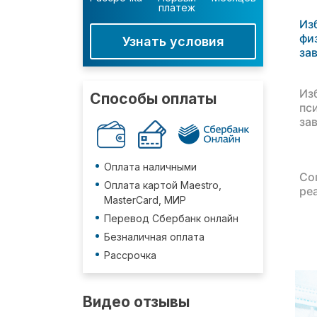
платеж
Из
фи
Узнать условия
за
Из
Способы оплаты
пс
за
Оплата наличными
Со
Оплата картой Maestro,
ре
MasterCard, МИР
Перевод Сбербанк онлайн
Безналичная оплата
Рассрочка
Видео отзывы