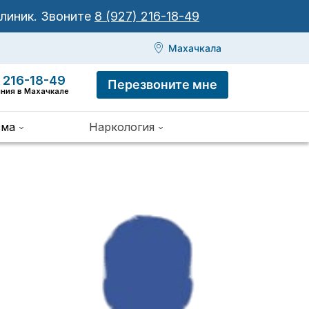
клиник.
Звоните
8 (927) 216-18-49
Махачкала
 216-18-49
Перезвоните мне
иния в Махачкале
зма
Наркология