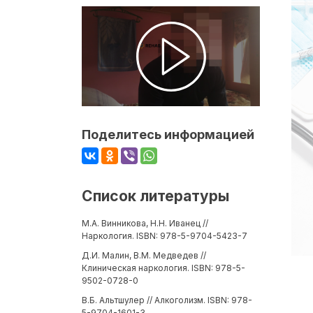
Поделитесь информацией
Список литературы
М.А. Винникова, Н.Н. Иванец //
Наркология. ISBN: 978-5-9704-5423-7
Д.И. Малин, В.М. Медведев //
Клиническая наркология. ISBN: 978-5-
9502-0728-0
В.Б. Альтшулер // Алкоголизм. ISBN: 978-
5-9704-1601-3