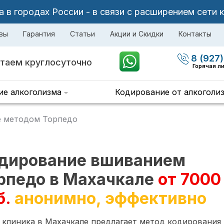
в городах России - в связи с расширением сети 
вы
Гарантия
Статьи
Акции и Скидки
Контакты
8 (927)
таем круглосуточно
Горячая л
ие алкоголизма
Кодирование от алкоголи
 методом Торпедо
дирование вшиванием
рпедо в Махачкале
от 7000
б.
анонимно, эффективно
 клиника в Махачкале предлагает метод кодирования