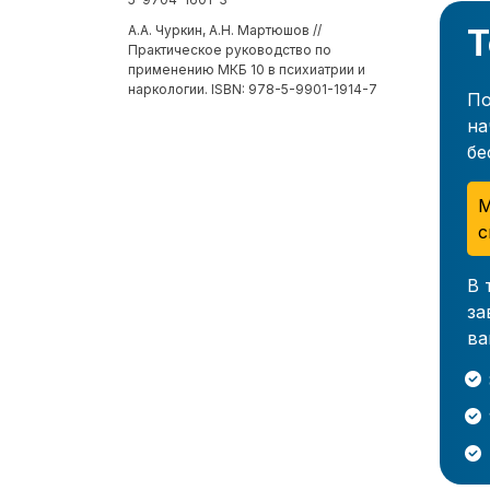
Т
А.А. Чуркин, А.Н. Мартюшов //
Практическое руководство по
применению МКБ 10 в психиатрии и
наркологии. ISBN: 978-5-9901-1914-7
По
на
бе
М
с
В 
за
ва