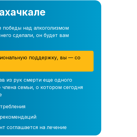
Махачкале
е победы над алкоголизмом
него сделали, он будет вам
иональную поддержку, вы — со
ав из рук смерти еще одного
 члена семьи, о котором сегодня
е
требления
 рекомендаций
нт соглашается на лечение