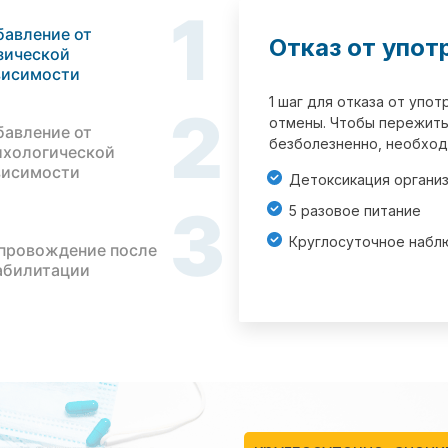
1
бавление от
Отказ от упот
зической
висимости
1 шаг для отказа от упо
2
отмены. Чтобы пережить
бавление от
безболезненно, необход
ихологической
висимости
Детоксикация органи
3
5 разовое питание
Круглосуточное набл
провождение после
абилитации