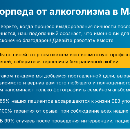
орпеда от алкоголизма в 
верьте, когда процесс выздоровления личности посл
чнется, наш подопечный осознает, что именно вы для 
сконечно благодарен! Давайте работать вместе
ы со своей стороны окажем всю возможную професс
воей, наберитесь терпения и безграничной любви
таком тандеме мы добьемся поставленной цели, вырв
висимого и вернув вам того любящего и полноценного
м напоминают только фотографии в семейном альбом
85% наших пациентов возвращаются к жизни БЕЗ упо
100% гарантия от срыва, при соблюдение всех наших
В 99% случаев после проведения интервенции, пацие