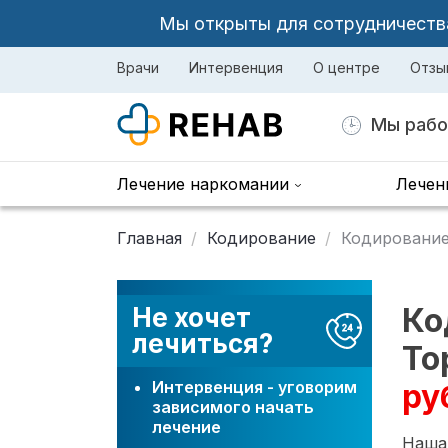
Мы открыты для сотрудничества 
Врачи
Интервенция
О центре
Отзы
Мы рабо
Лечение наркомании
Лечен
Главная
Кодирование
Кодирование
Ко
Не хочет
лечиться?
То
Интервенция - уговорим
ру
зависимого начать
лечение
Наша