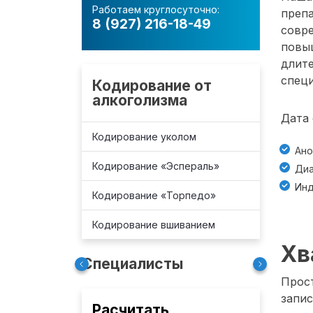
Работаем круглосуточно:
преп
8 (927) 216-18-49
совре
повы
длит
спец
Кодирование от
алкоголизма
Дата 
Кодирование уколом
Ано
Кодирование «Эспераль»
Диа
Инд
Кодирование «Торпедо»
Кодирование вшиванием
Хв
Специалисты
Прост
запис
Расчитать