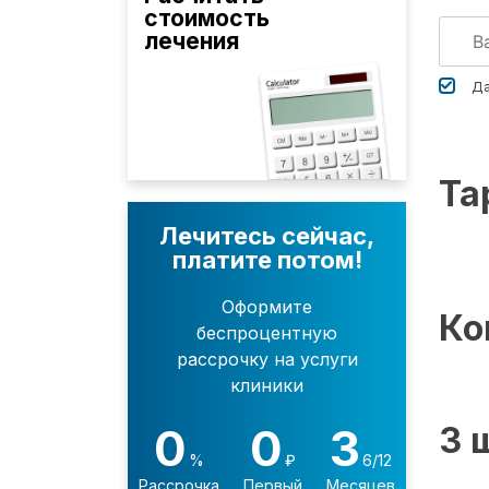
стоимость
лечения
Да
Та
Лечитесь сейчас,
платите потом!
Оформите
Ко
беспроцентную
рассрочку на услуги
клиники
0
0
3
3 
%
₽
6/12
Рассрочка
Первый
Месяцев