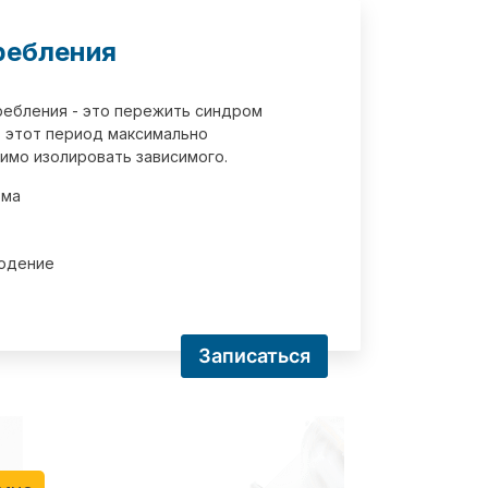
ребления
требления - это пережить синдром
 этот период максимально
имо изолировать зависимого.
зма
юдение
Записаться