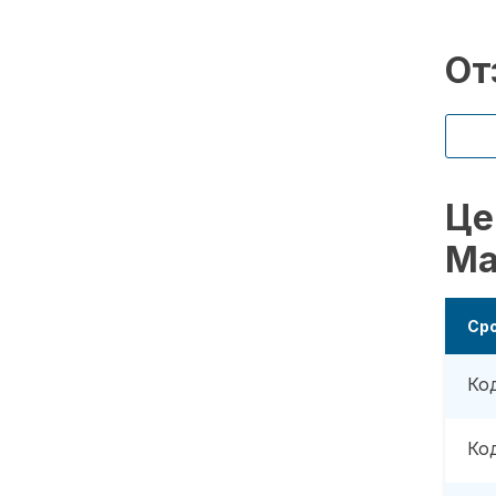
От
Це
Ма
Ср
Ко
Ко