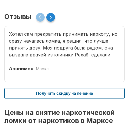
Отзывы
Хотел сам прекратить принимать наркоту, но
сразу началась ломка, я решил, что лучше
принять дозу. Моя подруга была рядом, она
вызвала врачей из клиники Рехаб, сделали
капельницы и сразу отпустило. Теперь думаю,
что надо там пролечиться основательно.
Анонимно
Маркс
Получить скидку на лечение
Цены на снятие наркотической
ломки от наркотиков в Марксе