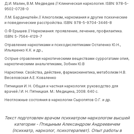
Д.И. Малин, В.М. Медведев // Клиническая наркология. ISBN: 978-5-
9502-0728-0
Л.М. Барденштейн // Алкоголизм, наркомания и другие психические
и поведенческие расстройства. ISBN: 978-5-9704-3446-8
О.Ф Ерышев // Наркомания: проявление, лечение, профилактика.
ISBN: 5-7564-4129-7
Отравление наркотиками и психодислептиками Остапенко Ю.Н.,
Ильяшенко К.К. и др.,
Острые отравления наркотическими веществами суррогатами опия,
наркотическими анальгетиками, Зобнин Ю.В
Наркотики. Свойства, действие, фармакокинетика, метаболизм Н.В.
Веселовская А.Е. Коваленко
Пятницкая И. Н. Общая и частная наркология: руководство для
врачей / И. Н. Пятницкая. М.: Медицина, 2008. 640 с.
Неотложные состояния в наркологии Сыропятов О.Г. и др.
Текст подготовлен врачом психиатром-наркологом высшей
категории - Птицыным Александром Андреевичем
(психиатр, нарколог, психотерапевт). Опыт работы в