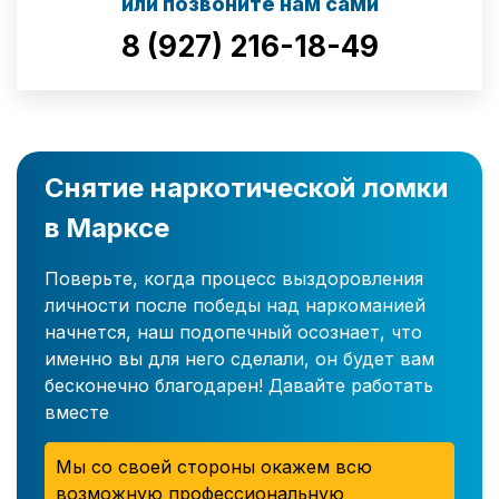
или позвоните нам сами
8 (927) 216-18-49
Снятие наркотической ломки
в Марксе
Поверьте, когда процесс выздоровления
личности после победы над наркоманией
начнется, наш подопечный осознает, что
именно вы для него сделали, он будет вам
бесконечно благодарен! Давайте работать
вместе
Мы со своей стороны окажем всю
возможную профессиональную