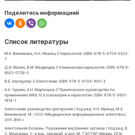
Поделитесь информацией
Список литературы
М.А. Винникова, Н.Н. Иванец // Наркология. ISBN: 978-5-9704-5423-
7
Д.И. Малин, В.М. Медведев // Клиническая наркология. ISBN: 978-5-
9502-0728-0
В.Б. Альтшулер // Алкоголизм. ISBN: 978-5-9704-1601-3
А.А. Чуркин, А.Н. Мартюшов // Практическое руководство по
применению МКБ 10 в психиатрии и наркологии. ISBN: 978-5-9901-
1914-7
Алкоголизм: руководство для врачей / под ред. Н.Н. Иванца, М.А.
Винниковой. М.: ООО «Медицинское информационное агентство»,
2011. 856 с
Алкогольная болезнь. Поражение внутренних органов / под ред. В.
С. Моисеева. 2- е изд., перераб. и доп. М.: ГЭОТАР-Медиа, 2014.