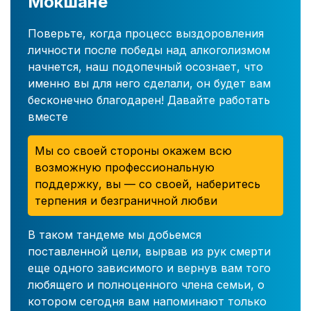
Мокшане
Поверьте, когда процесс выздоровления
личности после победы над алкоголизмом
начнется, наш подопечный осознает, что
именно вы для него сделали, он будет вам
бесконечно благодарен! Давайте работать
вместе
Мы со своей стороны окажем всю
возможную профессиональную
поддержку, вы — со своей, наберитесь
терпения и безграничной любви
В таком тандеме мы добьемся
поставленной цели, вырвав из рук смерти
еще одного зависимого и вернув вам того
любящего и полноценного члена семьи, о
котором сегодня вам напоминают только