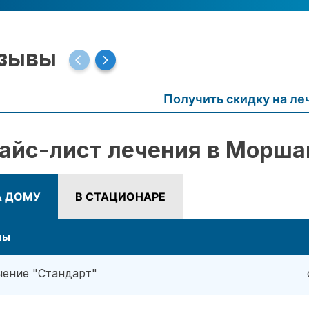
зывы
Получить скидку на ле
айс-лист лечения в Морша
А ДОМУ
В СТАЦИОНАРЕ
ны
чение "Стандарт"