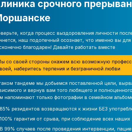
линика срочного прерыван
Моршанске
верьте, когда процесс выздоровления личности посл
чнется, наш подопечный осознает, что именно вы для 
сконечно благодарен! Давайте работать вместе
ы со своей стороны окажем всю возможную професс
воей, наберитесь терпения и безграничной любви
таком тандеме мы добьемся поставленной цели, вырв
висимого и вернув вам того любящего и полноценного
м напоминают только фотографии в семейном альбом
85% резидентов возвращаются к жизни БЕЗ употребл
100% гарантия от срыва, при соблюдение всех наших
В 99% случаев после проведения интервенции, пацие