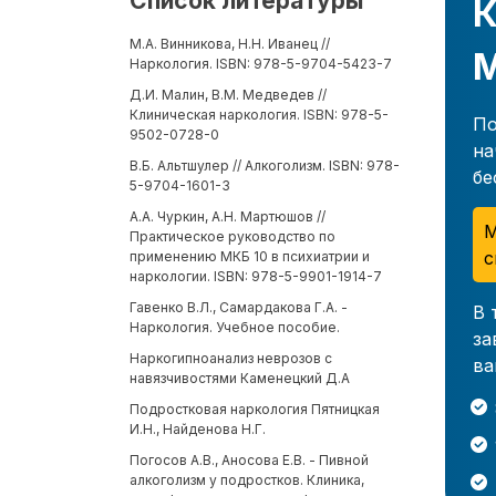
Список литературы
К
М.А. Винникова, Н.Н. Иванец //
Наркология. ISBN: 978-5-9704-5423-7
Д.И. Малин, В.М. Медведев //
Клиническая наркология. ISBN: 978-5-
По
9502-0728-0
на
В.Б. Альтшулер // Алкоголизм. ISBN: 978-
бе
5-9704-1601-3
А.А. Чуркин, А.Н. Мартюшов //
М
Практическое руководство по
с
применению МКБ 10 в психиатрии и
наркологии. ISBN: 978-5-9901-1914-7
Гавенко В.Л., Самардакова Г.А. -
В 
Наркология. Учебное пособие.
за
Наркогипноанализ неврозов с
ва
навязчивостями Каменецкий Д.А
Подростковая наркология Пятницкая
И.Н., Найденова Н.Г.
Погосов А.В., Аносова Е.В. - Пивной
алкоголизм у подростков. Клиника,