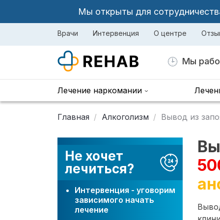
Мы открыты для сотрудничества 
Врачи
Интервенция
О центре
Отзы
Мы рабо
Лечение наркомании
Лечен
Главная
Алкоголизм
Вывод из запо
Вы
Не хочет
50
лечиться?
ан
Интервенция - уговорим
зависимого начать
Вывод
лечение
клини