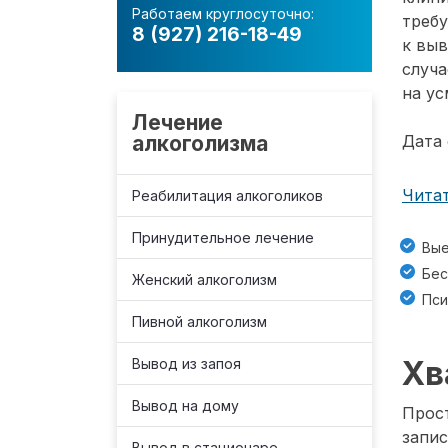
Работаем круглосуточно:
требу
8 (927) 216-18-49
к вы
случа
на ус
Лечение
алкоголизма
Дата 
Читат
Реабилитация алкоголиков
Принудительное лечение
Вые
Бес
Женский алкоголизм
Пси
Пивной алкоголизм
Хв
Вывод из запоя
Вывод на дому
Прост
запис
Вывод в стационаре