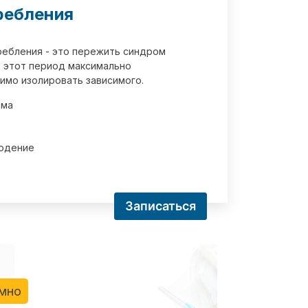
ребления
требления - это пережить синдром
 этот период максимально
имо изолировать зависимого.
зма
юдение
Записаться
имно