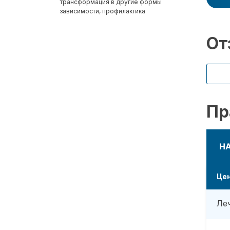
трансформация в другие формы
зависимости, профилактика
От
Пр
Н
Це
Ле