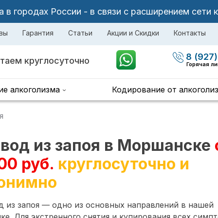
в городах России - в связи с расширением сети 
вы
Гарантия
Статьи
Акции и Скидки
Контакты
8 (927)
таем круглосуточно
Горячая л
ие алкоголизма
Кодирование от алкоголи
я
вод из запоя в Моршанске
00 руб.
круглосуточно и
онимно
 из запоя — одно из основных направлений в нашей
ке. Для экстренного снятия и купирования всех симп