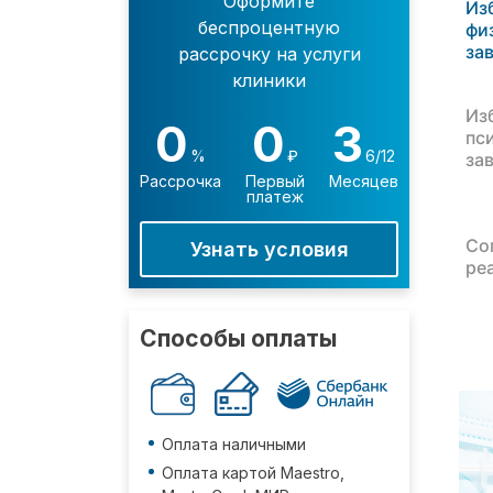
Оформите
Из
беспроцентную
фи
за
рассрочку на услуги
клиники
Из
0
0
3
пс
%
₽
6/12
за
Рассрочка
Первый
Месяцев
платеж
Со
Узнать условия
ре
Способы оплаты
Оплата наличными
Оплата картой Maestro,