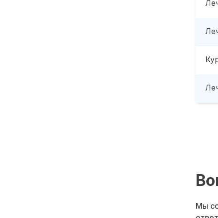
Ле
Ле
Ку
Леч
Во
Мы со
ответ