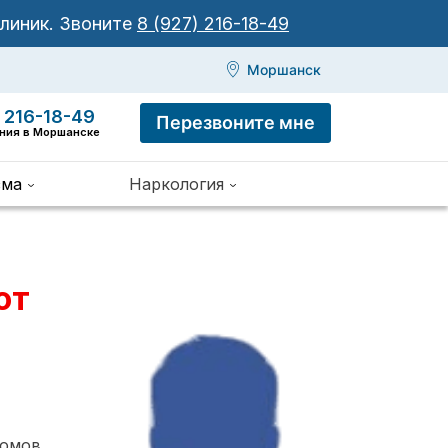
клиник.
Звоните
8 (927) 216-18-49
Моршанск
 216-18-49
Перезвоните мне
иния в Моршанске
зма
Наркология
от
томов