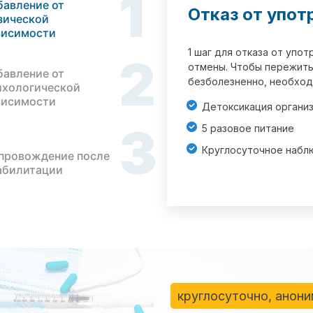
1
бавление от
Отказ от упот
зической
висимости
1 шаг для отказа от упо
2
отмены. Чтобы пережить
бавление от
безболезненно, необход
ихологической
висимости
Детоксикация органи
3
5 разовое питание
Круглосуточное набл
провождение после
абилитации
круглосуточно, анон