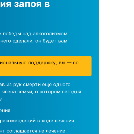
ия запоя в
е победы над алкоголизмом
него сделали, он будет вам
иональную поддержку, вы — со
ав из рук смерти еще одного
 члена семьи, о котором сегодня
е
ения
 рекомендаций в ходе лечения
нт соглашается на лечение