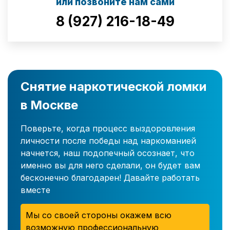
или позвоните нам сами
8 (927) 216-18-49
Снятие наркотической ломки
в Москве
Поверьте, когда процесс выздоровления
личности после победы над наркоманией
начнется, наш подопечный осознает, что
именно вы для него сделали, он будет вам
бесконечно благодарен! Давайте работать
вместе
Мы со своей стороны окажем всю
возможную профессиональную