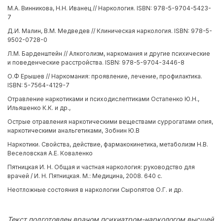
М.А. Винникова, Н.Н. Иванец // Наркология. ISBN: 978-5-9704-5423-
7
Д.И. Малин, В.М. Медведев // Клиническая наркология. ISBN: 978-5-
9502-0728-0
Л.М. Барденштейн // Алкоголизм, наркомания и другие психические
и поведенческие расстройства. ISBN: 978-5-9704-3446-8
О.Ф Ерышев // Наркомания: проявление, лечение, профилактика.
ISBN: 5-7564-4129-7
Отравление наркотиками и психодислептиками Остапенко Ю.Н.,
Ильяшенко К.К. и др.,
Острые отравления наркотическими веществами суррогатами опия,
наркотическими анальгетиками, Зобнин Ю.В
Наркотики. Свойства, действие, фармакокинетика, метаболизм Н.В.
Веселовская А.Е. Коваленко
Пятницкая И. Н. Общая и частная наркология: руководство для
врачей / И. Н. Пятницкая. М.: Медицина, 2008. 640 с.
Неотложные состояния в наркологии Сыропятов О.Г. и др.
Текст подготовлен врачом психиатром-наркологом высшей