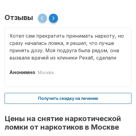
Отзывы
Хотел сам прекратить принимать наркоту, но
сразу началась ломка, я решил, что лучше
принять дозу. Моя подруга была рядом, она
вызвала врачей из клиники Рехаб, сделали
капельницы и сразу отпустило. Теперь думаю,
что надо там пролечиться основательно.
Анонимно
Москва
Получить скидку на лечение
Цены на снятие наркотической
ломки от наркотиков в Москве