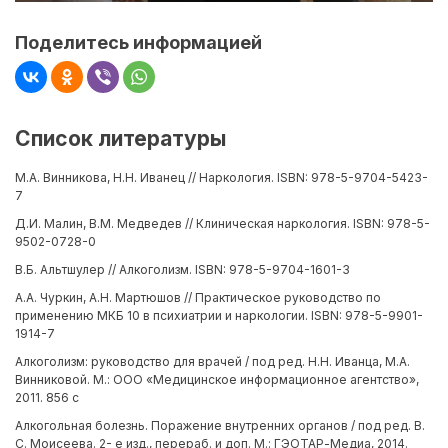
Поделитесь информацией
Список литературы
М.А. Винникова, Н.Н. Иванец // Наркология. ISBN: 978-5-9704-5423-
7
Д.И. Малин, В.М. Медведев // Клиническая наркология. ISBN: 978-5-
9502-0728-0
В.Б. Альтшулер // Алкоголизм. ISBN: 978-5-9704-1601-3
А.А. Чуркин, А.Н. Мартюшов // Практическое руководство по
применению МКБ 10 в психиатрии и наркологии. ISBN: 978-5-9901-
1914-7
Алкоголизм: руководство для врачей / под ред. Н.Н. Иванца, М.А.
Винниковой. М.: ООО «Медицинское информационное агентство»,
2011. 856 с
Алкогольная болезнь. Поражение внутренних органов / под ред. В.
С. Моисеева. 2- е изд., перераб. и доп. М.: ГЭОТАР-Медиа, 2014.