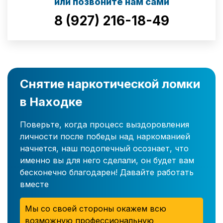
или позвоните нам сами
8 (927) 216-18-49
Снятие наркотической ломки
в Находке
Поверьте, когда процесс выздоровления
личности после победы над наркоманией
начнется, наш подопечный осознает, что
именно вы для него сделали, он будет вам
бесконечно благодарен! Давайте работать
вместе
Мы со своей стороны окажем всю
возможную профессиональную