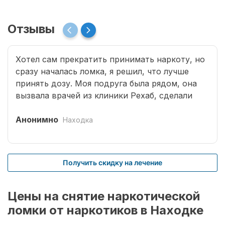
Отзывы
Хотел сам прекратить принимать наркоту, но
сразу началась ломка, я решил, что лучше
принять дозу. Моя подруга была рядом, она
вызвала врачей из клиники Рехаб, сделали
капельницы и сразу отпустило. Теперь думаю,
что надо там пролечиться основательно.
Анонимно
Находка
Получить скидку на лечение
Цены на снятие наркотической
ломки от наркотиков в Находке