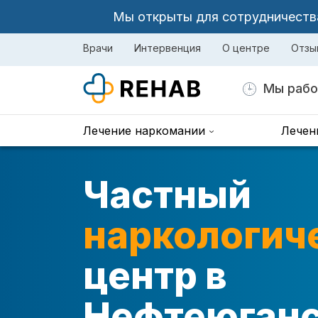
Мы открыты для сотрудничества 
Врачи
Интервенция
О центре
Отзы
Мы рабо
Лечение наркомании
Лечен
Частный
наркологич
центр в
Нефтеюган