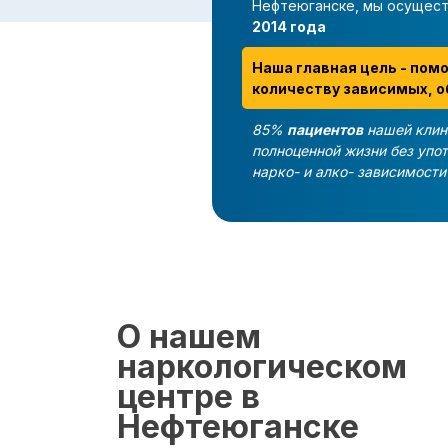
Нефтеюганске, мы осущес
2014 года
Наша главная цель - пом
количеству зависимых, о
85%
пациентов
нашей клин
полноценной жизни без упо
нарко- и алко- зависимост
О нашем
наркологическом
центре в
Нефтеюганске