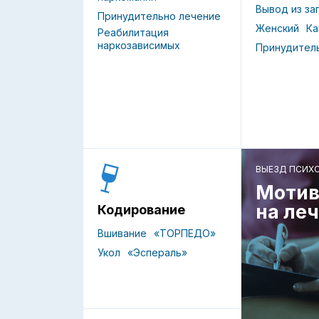
Вывод из за
Принудительно лечение
Женский
Ка
Реабилитация
наркозависимых
Принудител
ВЫЕЗД ПСИХ
Мотив
на ле
Кодирование
Вшивание
«ТОРПЕДО»
Укол
«Эспераль»