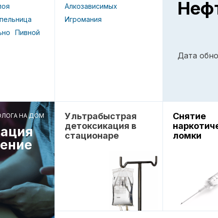
Неф
Алкозависимых
поя
Игромания
пельница
ьно
Пивной
Дата обно
Ультрабыстрая
Снятие
ОЛОГА НА ДОМ
детоксикация в
наркотич
ация
стационаре
ломки
чение