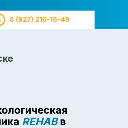
8 (927) 216-18-49
ске
кологическая
ника
REHAB
в