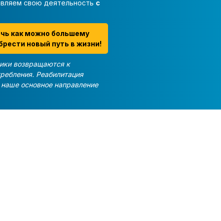
твляем свою деятельность
с
очь как можно большему
брести новый путь в жизни!
ики возвращаются к
требления. Реабилитация
и наше основное направление