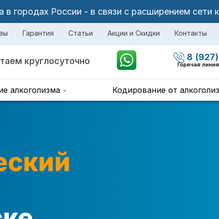
в городах России - в связи с расширением сети 
вы
Гарантия
Статьи
Акции и Скидки
Контакты
8 (927)
таем круглосуточно
Горячая лини
ие алкоголизма
Кодирование от алкоголи
еский
ске