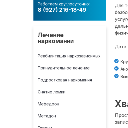
Работаем круглосуточно:
Для т
8 (927) 216-18-49
безб
услуг
даль
физич
Лечение
наркомании
Дата 
Реабилитация наркозависимых
Кру
Принудительное лечение
Ано
Вые
Подростковая наркомания
Снятие ломки
Хв
Мефедрон
Прост
Метадон
запис
Героин