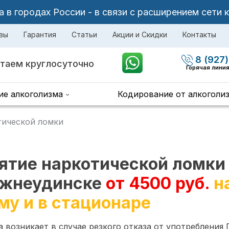
в городах России - в связи с расширением сети 
вы
Гарантия
Статьи
Акции и Скидки
Контакты
8 (927)
таем круглосуточно
Горячая лини
ие алкоголизма
Кодирование от алкоголи
тической ломки
ятие наркотической ломки
жнеудинске
от 4500 руб.
н
му и в стационаре
 возникает в случае резкого отказа от употребления 