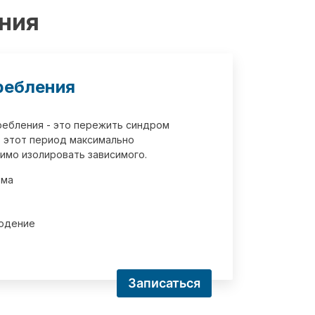
ения
ребления
требления - это пережить синдром
 этот период максимально
имо изолировать зависимого.
зма
юдение
Записаться