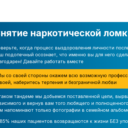
нятие наркотической ломк
верьте, когда процесс выздоровления личности посл
ш подопечный осознает, что именно вы для него сдел
агодарен! Давайте работать вместе
ы со своей стороны окажем всю возможную професс
воей, наберитесь терпения и безграничной любви
таком тандеме мы добьемся поставленной цели, вырв
висимого и вернув вам того любящего и полноценного
м напоминают только фотографии в семейном альбом
85% наших пациентов возвращаются к жизни БЕЗ упо