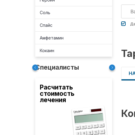
Соль
Да
Спайс
Амфетамин
Та
Кокаин
Специалисты
Н
Расчитать
стоимость
лечения
Ко