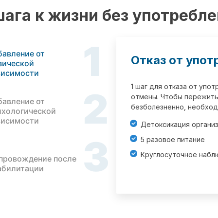
шага к жизни без употребл
1
бавление от
Отказ от упот
зической
висимости
1 шаг для отказа от упо
2
отмены. Чтобы пережить
бавление от
безболезненно, необход
ихологической
висимости
Детоксикация органи
3
5 разовое питание
Круглосуточное набл
провождение после
абилитации