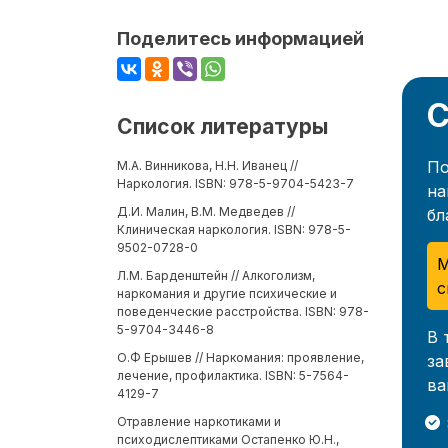
Поделитесь информацией
С
Список литературы
По
М.А. Винникова, Н.Н. Иванец //
Наркология. ISBN: 978-5-9704-5423-7
на
Д.И. Малин, В.М. Медведев //
бл
Клиническая наркология. ISBN: 978-5-
9502-0728-0
М
Л.М. Барденштейн // Алкоголизм,
с
наркомания и другие психические и
поведенческие расстройства. ISBN: 978-
5-9704-3446-8
В 
О.Ф Ерышев // Наркомания: проявление,
за
лечение, профилактика. ISBN: 5-7564-
ва
4129-7
Отравление наркотиками и
психодислептиками Остапенко Ю.Н.,