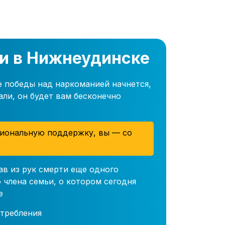
и в Нижнеудинске
е победы над наркоманией начнется,
али, он будет вам бесконечно
иональную поддержку, вы — со
ав из рук смерти еще одного
 члена семьи, о котором сегодня
е
требления