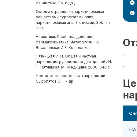
Ильяшенко К.К. и др.,
Острые отравления наркотическими
веществами суррогатами опия,
наркотическими анальгетиками, Зобнин
Ю.В
Наркотики. Свойства, действие,
От
фармакокинетика, метаболизм Н.В.
Веселовская А.Е. Коваленко
Пятницкая И. Н. Общая и частная
наркология: руководство для врачей / И.
Н. Пятницкая. М.: Медицина, 2008. 640 с.
Неотложные состояния в наркологии
Це
Сыропятов О.Г. и др.
на
Сня
На