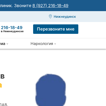
клиник.
Звоните
8 (927) 216-18-49
Нижнеудинск
 216-18-49
Перезвоните мне
я в Нижнеудинске
зма
Наркология
 в
а
ПАВ.