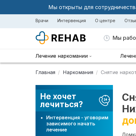
Мы открыты для сотрудничества 
Врачи
Интервенция
О центре
Отзы
Мы рабо
Лечение наркомании
Лечен
Главная
Наркомания
Снятие нарко
Сн
Не хочет
лечиться?
Ни
Интервенция - уговорим
до
зависимого начать
лечение
Ломка