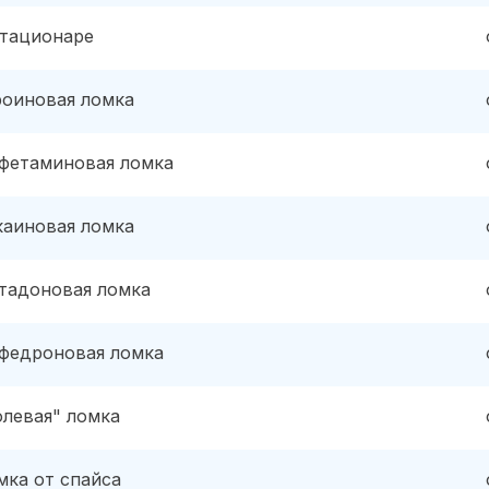
стационаре
роиновая ломка
фетаминовая ломка
каиновая ломка
тадоновая ломка
федроновая ломка
олевая" ломка
мка от спайса