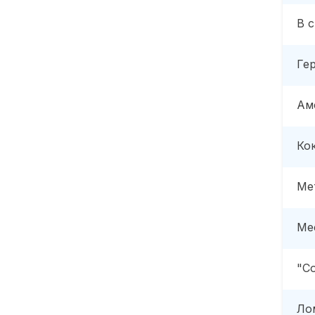
В 
Ге
Ам
Ко
Ме
Ме
"С
Ло