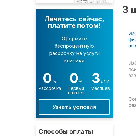
3 
Лечитесь сейчас,
платите потом!
Из
Оформите
фи
за
беспроцентную
рассрочку на услуги
клиники
Из
пс
0
0
3
за
%
₽
6/12
Рассрочка
Первый
Месяцев
платеж
Со
ре
Узнать условия
Способы оплаты