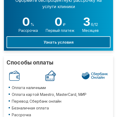
Оформите беспроцентную рассрочку на
услуги клиники
0
0
3
%
₽
6/12
Рассрочка
Первый платеж
Месяцев
Узнать условия
Способы оплаты
Оплата наличными
Оплата картой Maestro, MasterCard, МИР
Перевод Сбербанк онлайн
Безналичная оплата
Рассрочка