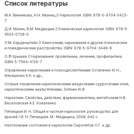
Список литературы
М.А. Винникова, Н.Н. Иванец // Наркология. ISBN: 978-5-9704-5423-
7
Д.И. Малин, В.М. Медведев // Клиническая наркология. ISBN: 978-5-
9502-0728-0
Л.М. Барденштейн // Алкоголизм, наркомания и другие психические
и поведенческие расстройства. ISBN: 978-5-9704-3446-8
О.Ф Ерышев // Наркомания: проявление, лечение, профилактика.
ISBN: 5-7564-4129-7
Отравление наркотиками и психодислептиками Остапенко Ю.Н.,
Ильяшенко К.К. и др.,
Острые отравления наркотическими веществами суррогатами опия,
наркотическими анальгетиками, Зобнин Ю.В
Наркотики. Свойства, действие, фармакокинетика, метаболизм Н.В.
Веселовская А.Е. Коваленко
Пятницкая И. Н. Общая и частная наркология: руководство для
врачей / И. Н. Пятницкая. М.: Медицина, 2008. 640 с.
Неотложные состояния в наркологии Сыропятов О.Г. и др.