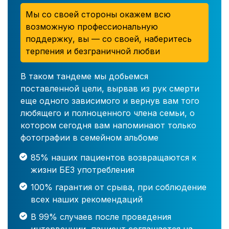
Мы со своей стороны окажем всю
возможную профессиональную
поддержку, вы — со своей, наберитесь
терпения и безграничной любви
В таком тандеме мы добьемся
поставленной цели, вырвав из рук смерти
еще одного зависимого и вернув вам того
любящего и полноценного члена семьи, о
котором сегодня вам напоминают только
фотографии в семейном альбоме
85% наших пациентов возвращаются к
жизни БЕЗ употребления
100% гарантия от срыва, при соблюдение
всех наших рекомендаций
В 99% случаев после проведения