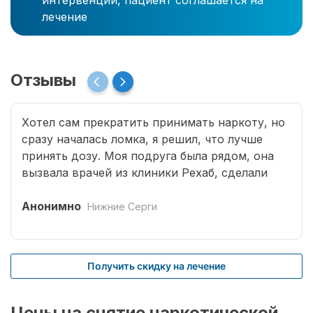
интервенции, пациент соглашается на
лечение
Отзывы
Хотел сам прекратить принимать наркоту, но
сразу началась ломка, я решил, что лучше
принять дозу. Моя подруга была рядом, она
вызвала врачей из клиники Рехаб, сделали
капельницы и сразу отпустило. Теперь думаю,
что надо там пролечиться основательно.
Анонимно
Нижние Серги
Получить скидку на лечение
Цены на снятие наркотической