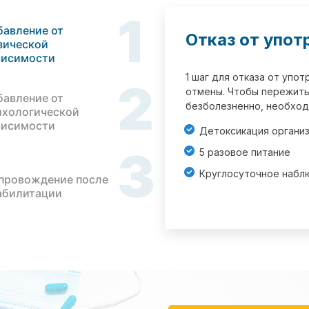
1
бавление от
Отказ от упот
зической
висимости
1 шаг для отказа от упо
2
отмены. Чтобы пережить
бавление от
безболезненно, необход
ихологической
висимости
Детоксикация органи
3
5 разовое питание
Круглосуточное набл
провождение после
абилитации