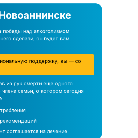
 Новоаннинске
е победы над алкоголизмом
него сделали, он будет вам
иональную поддержку, вы — со
ав из рук смерти еще одного
 члена семьи, о котором сегодня
е
требления
 рекомендаций
нт соглашается на лечение