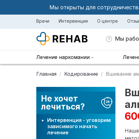
Мы открыты для сотрудничества 
Врачи
Интервенция
О центре
Отзы
Мы рабо
Лечение наркомании
Лечен
Главная
Кодирование
Вшивание ам
Вш
Не хочет
ал
лечиться?
60
Интервенция - уговорим
зависимого начать
Наша
лечение
мето