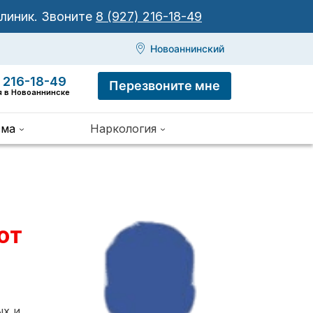
клиник.
Звоните
8 (927) 216-18-49
Новоаннинский
 216-18-49
Перезвоните мне
я в Новоаннинске
зма
Наркология
от
ых и