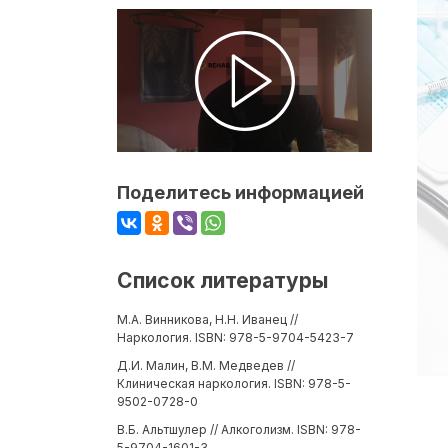
Поделитесь информацией
Список литературы
М.А. Винникова, Н.Н. Иванец //
Наркология. ISBN: 978-5-9704-5423-7
Д.И. Малин, В.М. Медведев //
Клиническая наркология. ISBN: 978-5-
9502-0728-0
В.Б. Альтшулер // Алкоголизм. ISBN: 978-
5-9704-1601-3