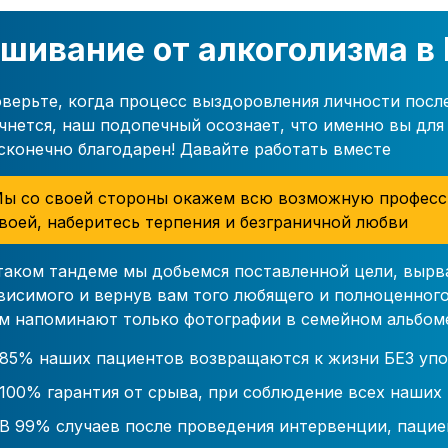
шивание от алкоголизма в
верьте, когда процесс выздоровления личности посл
чнется, наш подопечный осознает, что именно вы для 
сконечно благодарен! Давайте работать вместе
ы со своей стороны окажем всю возможную професс
воей, наберитесь терпения и безграничной любви
таком тандеме мы добьемся поставленной цели, вырв
висимого и вернув вам того любящего и полноценного
м напоминают только фотографии в семейном альбом
85% наших пациентов возвращаются к жизни БЕЗ упо
100% гарантия от срыва, при соблюдение всех наших
В 99% случаев после проведения интервенции, пацие