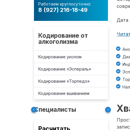
Работаем круглосуточно:
совре
8 (927) 216-18-49
Дата 
Читат
Кодирование от
алкоголизма
Ано
Кодирование уколом
Диа
Инд
Кодирование «Эспераль»
Эсп
То
Кодирование «Торпедо»
Нал
Кодирование вшиванием
Хв
Специалисты
Прост
запис
Расчитать