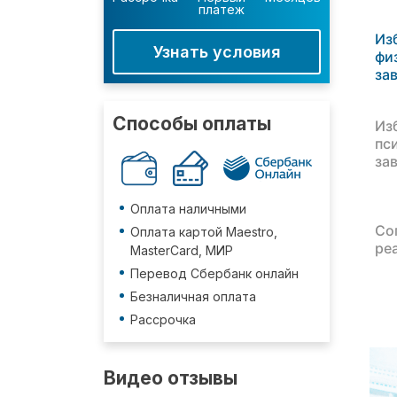
платеж
Из
Узнать условия
фи
за
Способы оплаты
Из
пс
за
Оплата наличными
Со
Оплата картой Maestro,
ре
MasterCard, МИР
Перевод Сбербанк онлайн
Безналичная оплата
Рассрочка
Видео отзывы