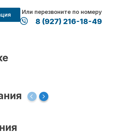
Или перезвоните по номеру
ация
8 (927) 216-18-49
ке
ания
ения