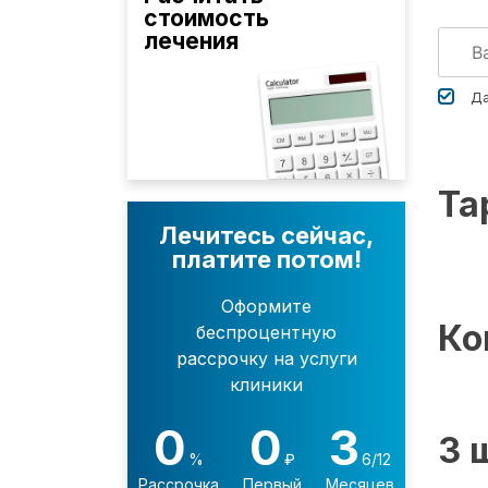
стоимость
лечения
Да
Та
Лечитесь сейчас,
платите потом!
Оформите
Ко
беспроцентную
рассрочку на услуги
клиники
0
0
3
3 
%
₽
6/12
Рассрочка
Первый
Месяцев