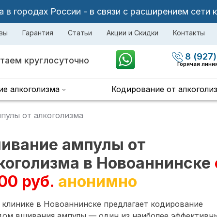
в городах России - в связи с расширением сети 
вы
Гарантия
Статьи
Акции и Скидки
Контакты
8 (927)
таем круглосуточно
Горячая лини
ие алкоголизма
Кодирование от алкоголи
пулы от алкоголизма
ивание ампулы от
коголизма в Новоаннинске
00 руб.
анонимно
 клинике в Новоаннинске предлагает кодирование
дом вшивания ампулы — один из наиболее эффективн