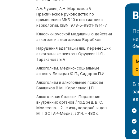
А.А. Чуркин, А.Н. Мартюшов //
В
Практическое руководство по
применению МКБ 10 в психиатрии и
наркологии. ISBN: 978-5-9901-1914-7
По
Классики русской медицины о действии
на
алкоголя и алкоголизме Воробьев
бе
Нарушения адаптации лиц, перенесших
алкогольные психозы Оруджев Н.Я.,
Тараканова Е.А
М
с
Алкоголизм. Медико-социальные
аспекты Лисицын Ю.П., Сидоров П.И
Алкоголизм и алкогольные психозы
В 
Банщиков В.М., Короленко Ц.П
за
Алкогольная болезнь. Поражение
ва
внутренних органов / под ред. В. С.
Моисеева. – 2- е изд., перераб. и доп. –
М.: ГЭОТАР-Медиа, 2014. – 480 с.