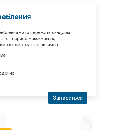
ребления
требления - это пережить синдром
 этот период максимально
имо изолировать зависимого.
зма
юдение
Записаться