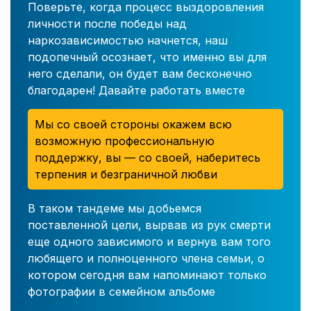
Поверьте, когда процесс выздоровления
личности после победы над
наркозависимостью начнется, наш
подопечный осознает, что именно вы для
него сделали, он будет вам бесконечно
благодарен! Давайте работать вместе
Мы со своей стороны окажем всю
возможную профессиональную
поддержку, вы — со своей, наберитесь
терпения и безграничной любви
В таком тандеме мы добьемся
поставленной цели, вырвав из рук смерти
еще одного зависимого и вернув вам того
любящего и полноценного члена семьи, о
котором сегодня вам напоминают только
фотографии в семейном альбоме