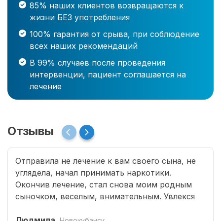
85% наших клиентов возвращаются к
жизни БЕЗ употребления
100% гарантия от срыва, при соблюдение
всех наших рекомендаций
В 99% случаев после проведения
интервенции, пациент соглашается на
лечение
Отзывы
Отправила не лечение к вам своего сына, не
углядела, начал принимать наркотики.
Окончив лечение, стал снова моим родным
сыночком, веселым, внимательным. Увлекся
программированием, занимается бегом.
Страшно подумать, что было бы без помощи
Людмила
Новокубанск