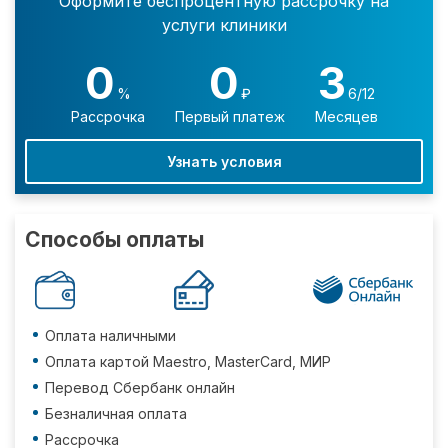
Оформите беспроцентную рассрочку на
услуги клиники
0
0
3
%
₽
6/12
Рассрочка
Первый платеж
Месяцев
Узнать условия
Способы оплаты
Оплата наличными
Оплата картой Maestro, MasterCard, МИР
Перевод Сбербанк онлайн
Безналичная оплата
Рассрочка