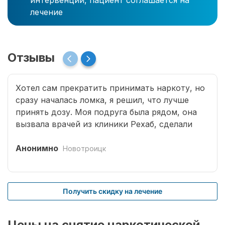
интервенции, пациент соглашается на
лечение
Отзывы
Хотел сам прекратить принимать наркоту, но
сразу началась ломка, я решил, что лучше
принять дозу. Моя подруга была рядом, она
вызвала врачей из клиники Рехаб, сделали
капельницы и сразу отпустило. Теперь думаю,
что надо там пролечиться основательно.
Анонимно
Новотроицк
Получить скидку на лечение
Цены на снятие наркотической