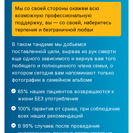
Мы со своей стороны окажем всю
возможную профессиональную
поддержку, вы — со своей, наберитесь
терпения и безграничной любви
В таком тандеме мы добьемся
поставленной цели, вырвав из рук смерти
еще одного зависимого и вернув вам того
любящего и полноценного члена семьи, о
котором сегодня вам напоминают только
фотографии в семейном альбоме
85% наших пациентов возвращаются к
жизни БЕЗ употребления
100% гарантия от срыва, при соблюдение
всех наших рекомендаций
В 99% случаев после проведения