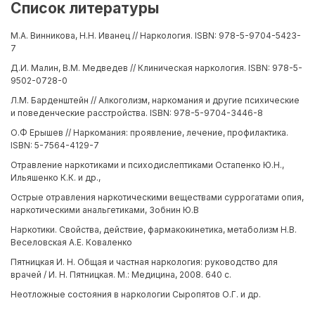
Список литературы
М.А. Винникова, Н.Н. Иванец // Наркология. ISBN: 978-5-9704-5423-
7
Д.И. Малин, В.М. Медведев // Клиническая наркология. ISBN: 978-5-
9502-0728-0
Л.М. Барденштейн // Алкоголизм, наркомания и другие психические
и поведенческие расстройства. ISBN: 978-5-9704-3446-8
О.Ф Ерышев // Наркомания: проявление, лечение, профилактика.
ISBN: 5-7564-4129-7
Отравление наркотиками и психодислептиками Остапенко Ю.Н.,
Ильяшенко К.К. и др.,
Острые отравления наркотическими веществами суррогатами опия,
наркотическими анальгетиками, Зобнин Ю.В
Наркотики. Свойства, действие, фармакокинетика, метаболизм Н.В.
Веселовская А.Е. Коваленко
Пятницкая И. Н. Общая и частная наркология: руководство для
врачей / И. Н. Пятницкая. М.: Медицина, 2008. 640 с.
Неотложные состояния в наркологии Сыропятов О.Г. и др.