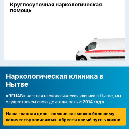
Круглосуточная наркологическая
помощь
Наркологическая клиника в
Нытве
«REHAB»
частная наркологическая клиника в Нытве, мы
осуществляем свою деятельность
с 2014 года
Наша главная цель - помочь как можно большему
количеству зависимых, обрести новый путь в жизни!