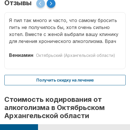
Отзывы
Я пил так много и часто, что самому бросить
пить не получилось бы, хотя очень сильно
хотел. Вместе с женой выбрали вашу клинику
для лечения хронического алкоголизма. Врач
выбрал оптимальный способ кодирования
сроком на три года. Вшивание препаратов
Вениамин
Октябрьский (Архангельской области)
безболезненное. После чего было комплексное
лечение. Врачом наркологом было подобрано
несколько начальных эффективных методик
Получить скидку на лечение
для меня. Я завязал с приемом спиртных
напитков (Без лирики со стороны жены,
конечно не обошлось.). На учете нигде не
Стоимость кодирования от
состою. И вот срок кодировки уже прошел,
алкоголизма в Октябрьском
но я пить не хочу совсем. Я отказался от
Архангельской области
употребления алкоголя навсегда. Спасибо!