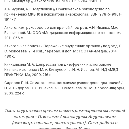
В.Б. Альтшулер // Алкоголизм. ISBN: 978-5-9704-1601-3
А.А. Чуркин, А.Н. Мартюшов // Практическое руководство по
применению МКБ 10 в психиатрии и наркологии. ISBN: 978-5-9901-
1914-7
Алкоголизм: руководство для врачей / под ред. Н.Н. Иванца, М.А.
Винниковой. М.: ООО «Медицинское информационное агентство»,
2011. 856 с
Алкогольная болезнь. Поражение внутренних органов / под ред. В.
С. Моисеева. 2- е изд., перераб. и доп. М.: ГЭОТАР-Медиа, 2014.
480 с.
Кинкулькина М. А. Депрессии при шизофрении и алкоголизме.
Клиника и лечение / М. А. Кинкулькина, Н. Н. Иванец. М.: ИД «МЕД-
ПРАКТИКА-М», 2009. 216 с
Сидоров П. И. Соматогенез алкоголизма: руководство для врачей /
П. И. Сидоров. Н. С. Ишеков, А. Г. Соловьёва. М.: МЕДпресс-информ,
2003. 224 с
Текст подготовлен врачом психиатром-наркологом высшей
категории - Птицыным Александром Андреевичем
(психиатр, нарколог, психотерапевт). Опыт работы в
наркологии - более 10 лет.