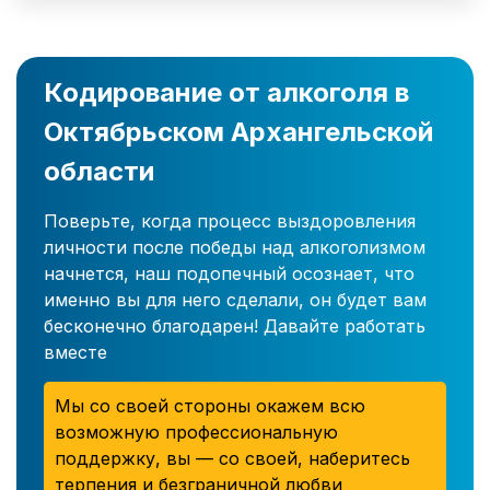
Кодирование от алкоголя в
Октябрьском Архангельской
области
Поверьте, когда процесс выздоровления
личности после победы над алкоголизмом
начнется, наш подопечный осознает, что
именно вы для него сделали, он будет вам
бесконечно благодарен! Давайте работать
вместе
Мы со своей стороны окажем всю
возможную профессиональную
поддержку, вы — со своей, наберитесь
терпения и безграничной любви