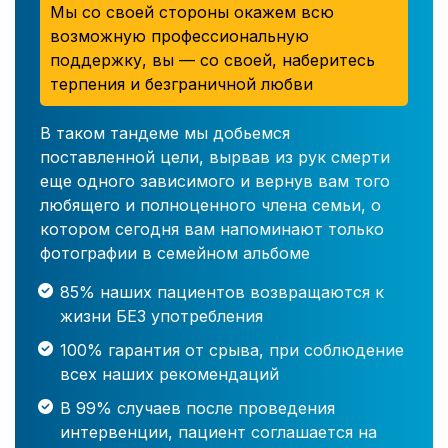
Мы со своей стороны окажем всю
возможную профессиональную
поддержку, вы — со своей, наберитесь
терпения и безграничной любви
В таком тандеме мы добьемся
поставленной цели, вырвав из рук смерти
еще одного зависимого и вернув вам того
любящего и полноценного члена семьи, о
котором сегодня вам напоминают только
фотографии в семейном альбоме
85% наших пациентов возвращаются к
жизни БЕЗ употребления
100% гарантия от срыва, при соблюдение
всех наших рекомендаций
В 99% случаев после проведения
интервенции, пациент соглашается на