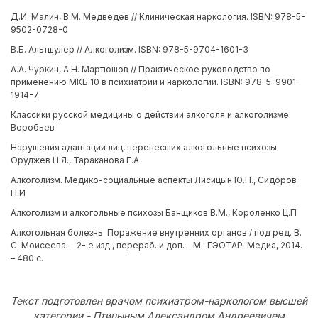
Д.И. Малин, В.М. Медведев // Клиническая наркология. ISBN: 978-5-
9502-0728-0
В.Б. Альтшулер // Алкоголизм. ISBN: 978-5-9704-1601-3
А.А. Чуркин, А.Н. Мартюшов // Практическое руководство по
применению МКБ 10 в психиатрии и наркологии. ISBN: 978-5-9901-
1914-7
Классики русской медицины о действии алкоголя и алкоголизме
Воробьев
Нарушения адаптации лиц, перенесших алкогольные психозы
Оруджев Н.Я., Тараканова Е.А
Алкоголизм. Медико-социальные аспекты Лисицын Ю.П., Сидоров
П.И
Алкоголизм и алкогольные психозы Банщиков В.М., Короленко Ц.П
Алкогольная болезнь. Поражение внутренних органов / под ред. В.
С. Моисеева. – 2- е изд., перераб. и доп. – М.: ГЭОТАР-Медиа, 2014.
– 480 с.
Текст подготовлен врачом психиатром-наркологом высшей
категории - Птицыным Александром Андреевичем