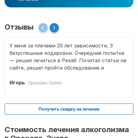
Отзывы
У меня за плечами 20 лет зависимости, 3
безуспешные кодировки. Очередная попытка
— решил лечиться в Рехаб. Почитал статьи на
сайте, решил пройти обследование и
записался. Мне было в первый раз сложно
обратиться к доктору. Врачи все деликатные,
Игорь
Орехово-Зуево
грамотные. Кроме того, проводится
комплексное избавление наркомании.
Учитываются и хронические заболевания,
Получить скидку на лечение
приобретенные в результате длительных
запоев, отравление и т.д. На стационарном
комплексе провели процедуру кодирования.
Стоимость лечения алкоголизма
Вылечить в моем случае оказалось не так-то