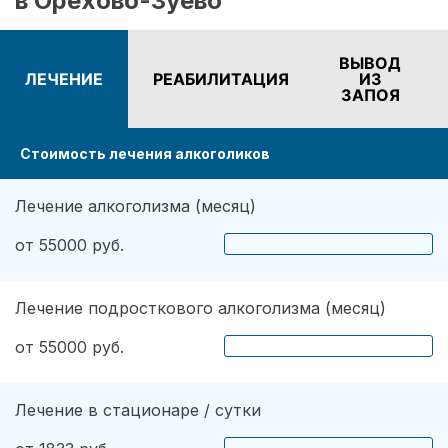
в Орехово-Зуево
просто. Мне было недостаточно только
оказания первой помощи при запое. Врачи, не
теряя времени, подобрали для меня несколько
ВЫВОД
ЛЕЧЕНИЕ
РЕАБИЛИТАЦИЯ
ИЗ
эффективных методов. Психиатр определил
ЗАПОЯ
наличие дополнительных проблем. Также хочу
вам сказать, что огромное значение имеет
Стоимость лечения алкоголиков
мотивация. Сейчас я абсолютно не
употребляю напитков. Не пью уже три года,
надеюсь продолжать в том же духе.
Лечение алкоголизма (месяц)
от 55000 руб.
Лечение подросткового алкоголизма (месяц)
от 55000 руб.
Лечение в стационаре / сутки