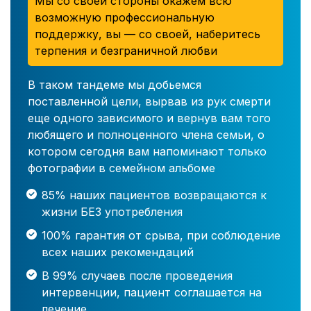
Мы со своей стороны окажем всю
возможную профессиональную
поддержку, вы — со своей, наберитесь
терпения и безграничной любви
В таком тандеме мы добьемся
поставленной цели, вырвав из рук смерти
еще одного зависимого и вернув вам того
любящего и полноценного члена семьи, о
котором сегодня вам напоминают только
фотографии в семейном альбоме
85% наших пациентов возвращаются к
жизни БЕЗ употребления
100% гарантия от срыва, при соблюдение
всех наших рекомендаций
В 99% случаев после проведения
интервенции, пациент соглашается на
лечение