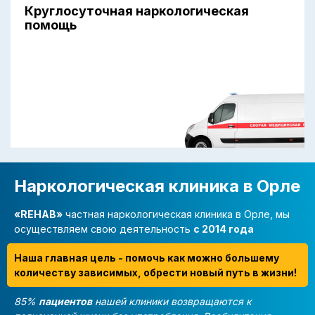
Круглосуточная наркологическая
помощь
Наркологическая клиника в Орле
«REHAB»
частная наркологическая клиника в Орле, мы
осуществляем свою деятельность
с 2014 года
Наша главная цель - помочь как можно большему
количеству зависимых, обрести новый путь в жизни!
85%
пациентов
нашей клиники возвращаются к