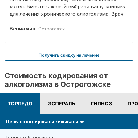
хотел. Вместе с женой выбрали вашу клинику
для лечения хронического алкоголизма. Врач
выбрал оптимальный способ кодирования
сроком на три года. Вшивание препаратов
Вениамин
Острогожск
безболезненное. После чего было комплексное
лечение. Врачом наркологом было подобрано
несколько начальных эффективных методик
Получить скидку на лечение
для меня. Я завязал с приемом спиртных
напитков (Без лирики со стороны жены,
конечно не обошлось.). На учете нигде не
Стоимость кодирования от
состою. И вот срок кодировки уже прошел,
алкоголизма в Острогожске
но я пить не хочу совсем. Я отказался от
употребления алкоголя навсегда. Спасибо!
ТОРПЕДО
ЭСПЕРАЛЬ
ГИПНОЗ
ПРО
Цены на кодирование вшиванием
Торпедо 6 месяцев