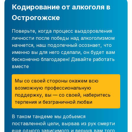
Кодирование от алкоголя в
Острогожске
Поверьте, когда процесс выздоровления
личности после победы над алкоголизмом
начнется, наш подопечный осознает, что
именно вы для него сделали, он будет вам
бесконечно благодарен! Давайте работать
вместе
Мы со своей стороны окажем всю
возможную профессиональную
поддержку, вы — со своей, наберитесь
терпения и безграничной любви
В таком тандеме мы добьемся
поставленной цели, вырвав из рук смерти
еще одного зависимого и вернув вам того