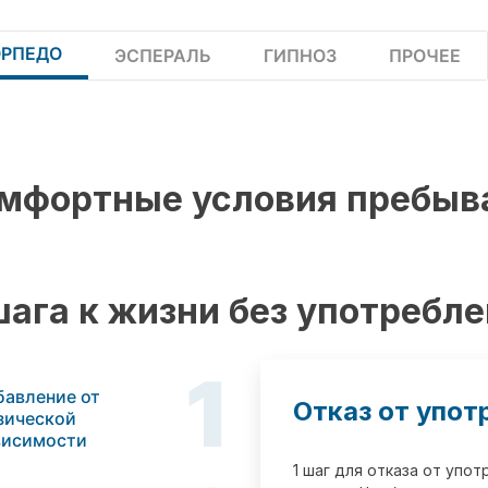
ОРПЕДО
ЭСПЕРАЛЬ
ГИПНОЗ
ПРОЧЕЕ
мфортные условия пребыв
шага к жизни без употребл
1
бавление от
Отказ от упот
зической
висимости
1 шаг для отказа от упо