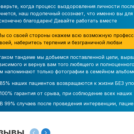
верьте, когда процесс выздоровления личности посл
чнется, наш подопечный осознает, что именно вы для 
сконечно благодарен! Давайте работать вместе
ы со своей стороны окажем всю возможную професс
воей, наберитесь терпения и безграничной любви
таком тандеме мы добьемся поставленной цели, вырв
висимого и вернув вам того любящего и полноценного
м напоминают только фотографии в семейном альбом
85% наших пациентов возвращаются к жизни БЕЗ упо
100% гарантия от срыва, при соблюдение всех наших
В 99% случаев после проведения интервенции, пацие
зывы