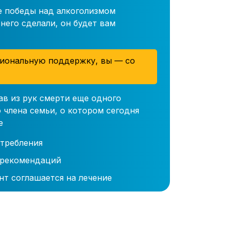
е победы над алкоголизмом
него сделали, он будет вам
иональную поддержку, вы — со
ав из рук смерти еще одного
 члена семьи, о котором сегодня
е
требления
 рекомендаций
нт соглашается на лечение