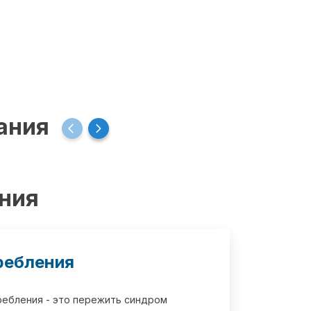
ания
ения
ребления
требления - это пережить синдром