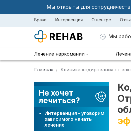
Мы открыты для сотрудничества 
Врачи
Интервенция
О центре
Отзы
Мы рабо
Лечение наркомании
Лечен
Главная
Клиника кодирования от алк
Ко
Не хочет
От
лечиться?
об
Интервенция - уговорим
эф
зависимого начать
лечение