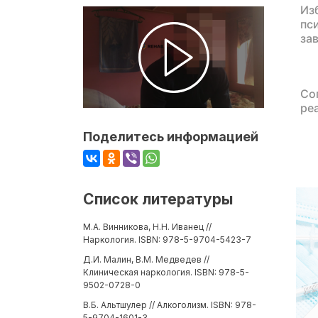
Из
пс
за
Со
ре
Поделитесь информацией
Список литературы
М.А. Винникова, Н.Н. Иванец //
Наркология. ISBN: 978-5-9704-5423-7
Д.И. Малин, В.М. Медведев //
Клиническая наркология. ISBN: 978-5-
9502-0728-0
В.Б. Альтшулер // Алкоголизм. ISBN: 978-
5-9704-1601-3