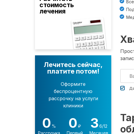
Все
стоимость
Под
лечения
Мед
Хв
Прост
запис
Лечитесь сейчас,
платите потом!
Оформите
Да
беспроцентную
рассрочку на услуги
клиники
Та
0
0
3
об
%
₽
6/12
Рассрочка
Первый
Месяцев