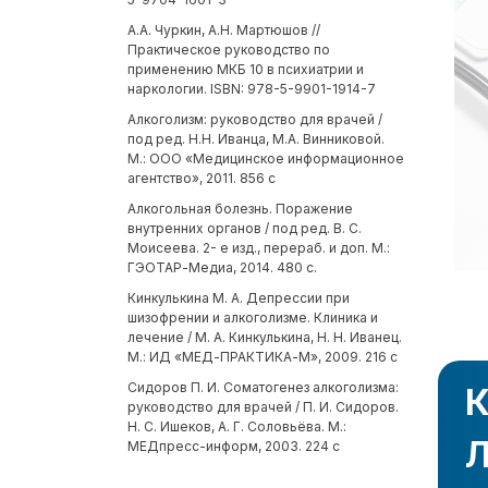
А.А. Чуркин, А.Н. Мартюшов //
Практическое руководство по
применению МКБ 10 в психиатрии и
наркологии. ISBN: 978-5-9901-1914-7
Алкоголизм: руководство для врачей /
под ред. Н.Н. Иванца, М.А. Винниковой.
М.: ООО «Медицинское информационное
агентство», 2011. 856 с
Алкогольная болезнь. Поражение
внутренних органов / под ред. В. С.
Моисеева. 2- е изд., перераб. и доп. М.:
ГЭОТАР-Медиа, 2014. 480 с.
Кинкулькина М. А. Депрессии при
шизофрении и алкоголизме. Клиника и
лечение / М. А. Кинкулькина, Н. Н. Иванец.
М.: ИД «МЕД-ПРАКТИКА-М», 2009. 216 с
Сидоров П. И. Соматогенез алкоголизма:
К
руководство для врачей / П. И. Сидоров.
Н. С. Ишеков, А. Г. Соловьёва. М.:
Л
МЕДпресс-информ, 2003. 224 с