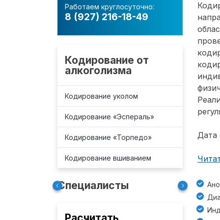
Коди
Работаем круглосуточно:
8 (927) 216-18-49
напр
обла
пров
коди
Кодирование от
коди
алкоголизма
индив
физич
Кодирование уколом
Реали
регул
Кодирование «Эспераль»
Дата 
Кодирование «Торпедо»
Кодирование вшиванием
Читат
Специалисты
Ано
Диа
Инд
Расчитать