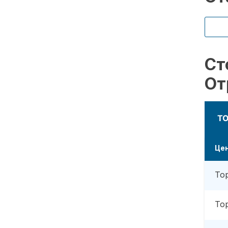
Ст
От
Т
Це
То
То