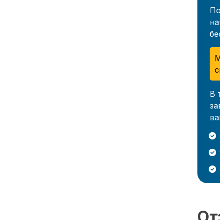
По
на
бе
М
с
В 
за
ва
От