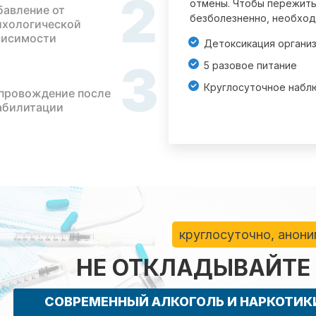
2
отмены. Чтобы пережить
бавление от
безболезненно, необход
ихологической
висимости
Детоксикация органи
3
5 разовое питание
Круглосуточное набл
провождение после
абилитации
круглосуточно, анон
НЕ ОТКЛАДЫВАЙТЕ
СОВРЕМЕННЫЙ АЛКОГОЛЬ И НАРКОТИ