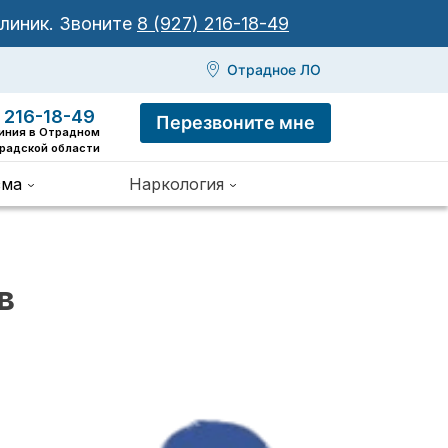
клиник.
Звоните
8 (927) 216-18-49
Отрадное ЛО
 216-18-49
Перезвоните мне
линия в Отрадном
радской области
зма
Наркология
в