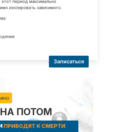
 этот период максимально
имо изолировать зависимого.
зма
юдение
Записаться
имно
 НА ПОТОМ
КИ
ПРИВОДЯТ К СМЕРТИ