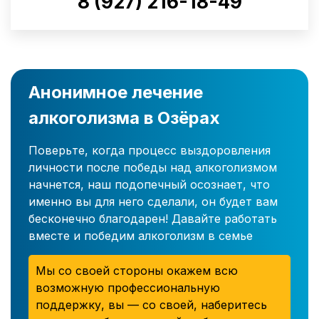
8 (927) 216-18-49
Анонимное лечение
алкоголизма в Озёрах
Поверьте, когда процесс выздоровления
личности после победы над алкоголизмом
начнется, наш подопечный осознает, что
именно вы для него сделали, он будет вам
бесконечно благодарен! Давайте работать
вместе и победим алкоголизм в семье
Мы со своей стороны окажем всю
возможную профессиональную
поддержку, вы — со своей, наберитесь