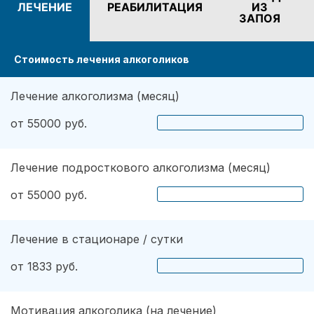
ЛЕЧЕНИЕ
РЕАБИЛИТАЦИЯ
ИЗ
эффективных методов. Психиатр определил
ЗАПОЯ
наличие дополнительных проблем. Также хочу
вам сказать, что огромное значение имеет
Стоимость лечения алкоголиков
мотивация. Сейчас я абсолютно не
употребляю напитков. Не пью уже три года,
надеюсь продолжать в том же духе.
Лечение алкоголизма (месяц)
от 55000 руб.
Лечение подросткового алкоголизма (месяц)
от 55000 руб.
Лечение в стационаре / сутки
от 1833 руб.
Мотивация алкоголика (на лечение)