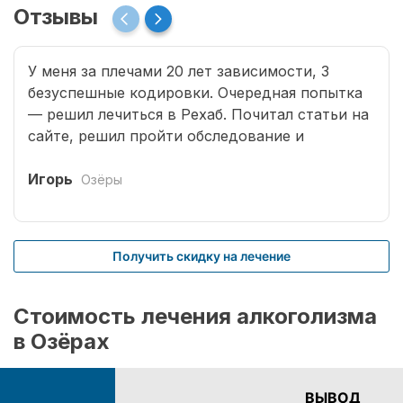
Отзывы
У меня за плечами 20 лет зависимости, 3
безуспешные кодировки. Очередная попытка
— решил лечиться в Рехаб. Почитал статьи на
сайте, решил пройти обследование и
записался. Мне было в первый раз сложно
обратиться к доктору. Врачи все деликатные,
Игорь
Озёры
грамотные. Кроме того, проводится
комплексное избавление наркомании.
Учитываются и хронические заболевания,
Получить скидку на лечение
приобретенные в результате длительных
запоев, отравление и т.д. На стационарном
комплексе провели процедуру кодирования.
Стоимость лечения алкоголизма
Вылечить в моем случае оказалось не так-то
в Озёрах
просто. Мне было недостаточно только
оказания первой помощи при запое. Врачи, не
теряя времени, подобрали для меня несколько
ВЫВОД