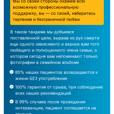
Мы со своей стороны окажем всю
возможную профессиональную
поддержку, вы — со своей, наберитесь
терпения и безграничной любви
В таком тандеме мы добьемся
поставленной цели, вырвав из рук смерти
еще одного зависимого и вернув вам того
любящего и полноценного члена семьи, о
котором сегодня вам напоминают только
фотографии в семейном альбоме
85% наших пациентов возвращаются к
жизни БЕЗ употребления
100% гарантия от срыва, при соблюдение
всех наших рекомендаций
В 99% случаев после проведения
интервенции, пациент соглашается на