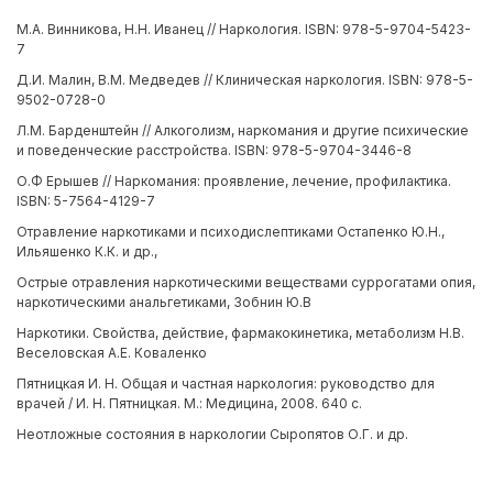
М.А. Винникова, Н.Н. Иванец // Наркология. ISBN: 978-5-9704-5423-
7
Д.И. Малин, В.М. Медведев // Клиническая наркология. ISBN: 978-5-
9502-0728-0
Л.М. Барденштейн // Алкоголизм, наркомания и другие психические
и поведенческие расстройства. ISBN: 978-5-9704-3446-8
О.Ф Ерышев // Наркомания: проявление, лечение, профилактика.
ISBN: 5-7564-4129-7
Отравление наркотиками и психодислептиками Остапенко Ю.Н.,
Ильяшенко К.К. и др.,
Острые отравления наркотическими веществами суррогатами опия,
наркотическими анальгетиками, Зобнин Ю.В
Наркотики. Свойства, действие, фармакокинетика, метаболизм Н.В.
Веселовская А.Е. Коваленко
Пятницкая И. Н. Общая и частная наркология: руководство для
врачей / И. Н. Пятницкая. М.: Медицина, 2008. 640 с.
Неотложные состояния в наркологии Сыропятов О.Г. и др.