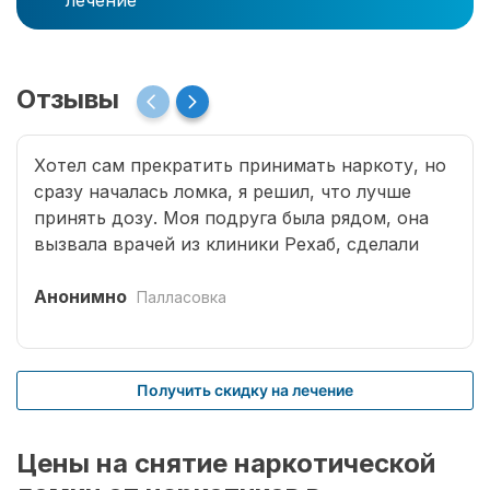
лечение
Отзывы
Хотел сам прекратить принимать наркоту, но
сразу началась ломка, я решил, что лучше
принять дозу. Моя подруга была рядом, она
вызвала врачей из клиники Рехаб, сделали
капельницы и сразу отпустило. Теперь думаю,
что надо там пролечиться основательно.
Анонимно
Палласовка
Получить скидку на лечение
Цены на снятие наркотической